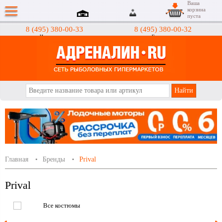
Ваша
корзина
пуста
8 (495) 380-00-33
8 (495) 380-00-32
Интернет-магазин
Гипермаркеты
АДРЕНАЛИН.RU
Главная
Бренды
Prival
Prival