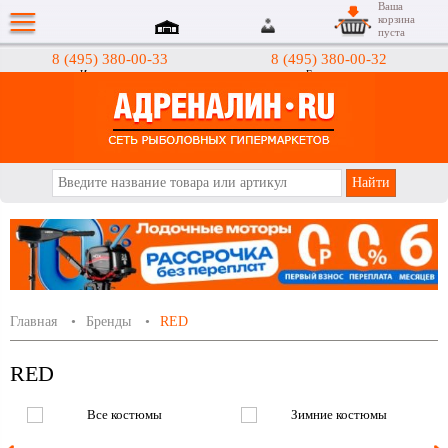
Ваша
корзина
пуста
8 (495) 380-00-33
8 (495) 380-00-32
Интернет-магазин
Гипермаркеты
АДРЕНАЛИН.RU
Главная
Бренды
RED
RED