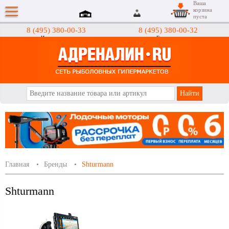
Ваша
корзина
пуста
8 (495) 380-00-33
8 (495) 380-00-32
Интернет-магазин
Гипермаркеты
АДРЕНАЛИН.RU
Главная
Бренды
Shturmann
Shturmann