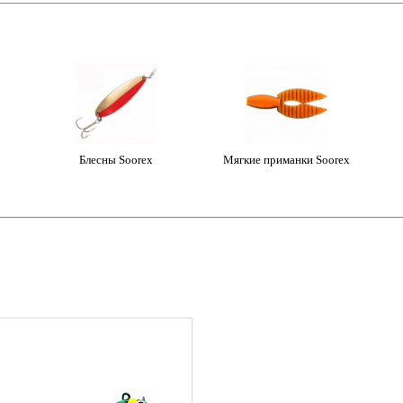
Блесны Soorex
Мягкие приманки Soorex