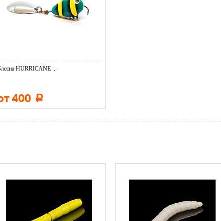
Блесна HURRICANE ...
от 400
Р