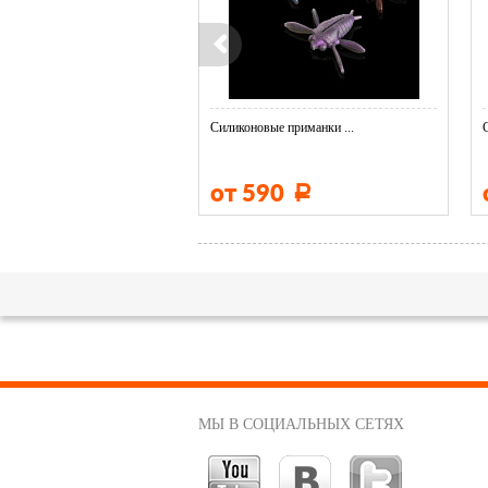
е приманки ...
Силиконовые приманки ...
90
от 590
Р
Р
МЫ В СОЦИАЛЬНЫХ СЕТЯХ