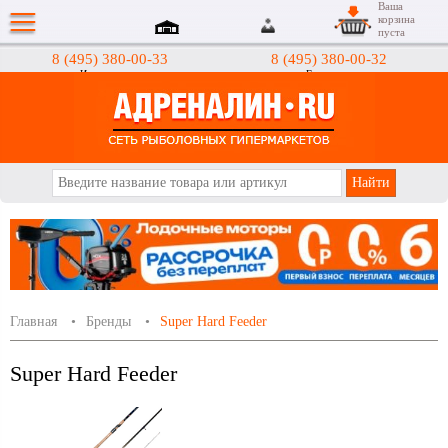
Ваша
корзина
пуста
8 (495) 380-00-33
8 (495) 380-00-32
Интернет-магазин
Гипермаркеты
АДРЕНАЛИН.RU
Главная
Бренды
Super Hard Feeder
Super Hard Feeder