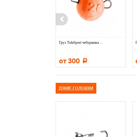
ort незацепляйка ...
Груз TulaSport чебурашка ...
30
от 300
Р
Р
ДЖИГ-ГОЛОВКИ