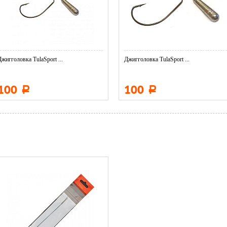
Джигголовка TulaSport ...
Джигголовка TulaSport ...
100
100
Р
Р