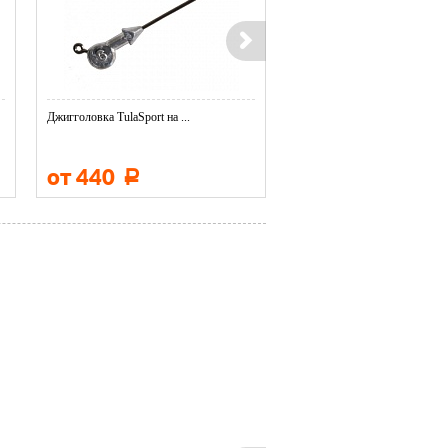
Джигголовка TulaSport на ...
Джигголовка TulaSport на ...
от 440
от 380
Р
Р