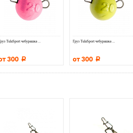
Груз TulaSport чебурашка ...
Груз TulaSport чебурашка ...
от 300
от 300
Р
Р