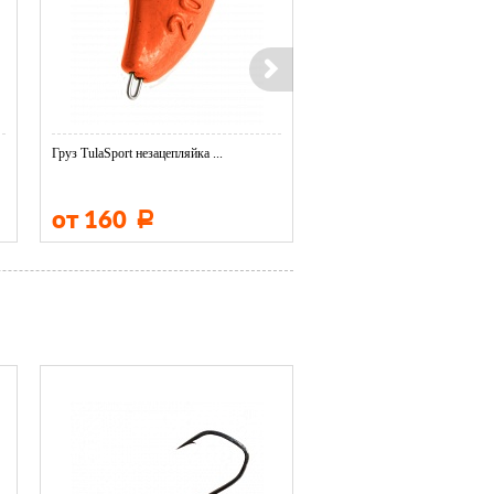
Груз TulaSport незацепляйка ...
Груз TulaSport незацепляйка ..
от 160
от 160
Р
Р