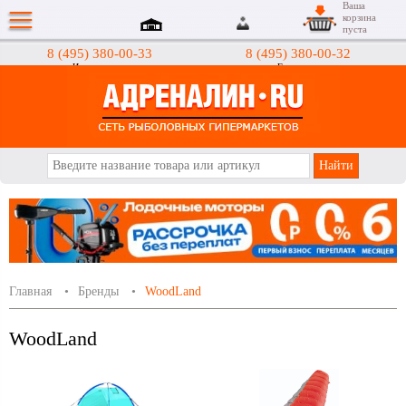
Ваша
корзина
пуста
8 (495) 380-00-33
8 (495) 380-00-32
Интернет-магазин
Гипермаркеты
АДРЕНАЛИН.RU
Главная
Бренды
WoodLand
WoodLand