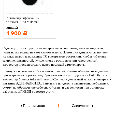
Алкотестер цифровой JJ-
CONNECT Pro Mille 400
2000
Р
1 900
Р
Садясь утром за руль после вечеринки со спиртным, многие водители
полагаются только на свое самочувствие. Потом они удивляются, почему
их наказывают за вождение ТС в нетрезвом состоянии. Чтобы избежать
таких неприятностей, лучше иметь в распоряжении качественный
алкотестер и осуществлять перед поездкой самоконтроль.
К тому же показания собственного приспособления обезопасит водителя
при встрече на дороге с недобросовестными сотрудниками ГАИ. Купить
алкотестер бренда Adrenalin или JJ-Connect с доставкой можно в интернет-
магазине АДРЕНАЛИН.RU. Заплатить придется сравнительно небольшую
сумму, но обеспечение себе спокойствия и уверенности при остановке
работником ГИБДД дорогого стоит.
Предыдущая
1
Следующая