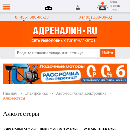
Ваша
корзина
пуста
8 (495) 380-00-33
8 (495) 380-00-32
Интернет-магазин
Гипермаркеты
АДРЕНАЛИН.RU
Главная
Электроника
Автомобильная электроника
Алкотестеры
Алкотестеры
GPS НАВИГАТОРЫ
ВИДЕОРЕГИСТРАТОРЫ
РАДАР-ДЕТЕКТОРЫ