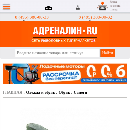
Ваша
корзина
пуста
8 (495) 380-00-33
8 (495) 380-00-32
Интернет-магазин
Гипермаркеты
АДРЕНАЛИН.RU
ГЛАВНАЯ
:
Одежда и обувь
:
Обувь
:
Сапоги