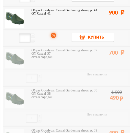
Обувь Goodyear Casual Gardening shoes, р. 41
900
GY-Casual-41
%
+
КУПИТЬ
-
Обувь Goodyear Casual Gardening shoes, р. 37
700
GY-Casual-37
есть в городах
Нет в наличии
+
-
Обувь Goodyear Casual Gardening shoes, р. 38
1 000
GY-Casual-38
есть в городах
490
Нет в наличии
+
-
Обувь Goodyear Casual Gardening shoes, р. 39