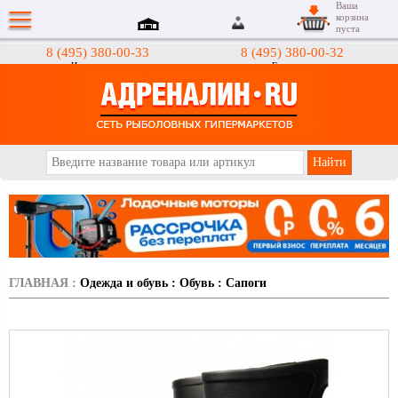
Ваша
корзина
пуста
8 (495) 380-00-33
8 (495) 380-00-32
Интернет-магазин
Гипермаркеты
АДРЕНАЛИН.RU
ГЛАВНАЯ
:
Одежда и обувь
:
Обувь
:
Сапоги