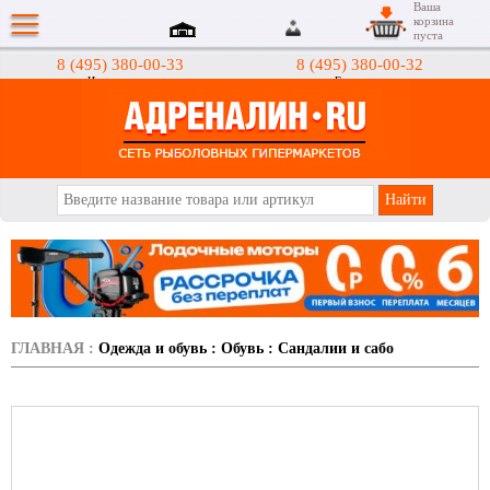
Ваша
корзина
пуста
8 (495) 380-00-33
8 (495) 380-00-32
Интернет-магазин
Гипермаркеты
АДРЕНАЛИН.RU
ГЛАВНАЯ
:
Одежда и обувь
:
Обувь
:
Сандалии и сабо