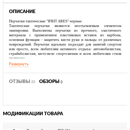
ОПИСАНИЕ
Перчатки тактические "IFRIT ARES" черные.
Тактические перчатки являются неотъемлемым элементом
экипировки. Выполнены перчатки из прочного, эластичного
материала с применением пластиковых вставок из карбона,
основная функция - защитить кисти руки и пальцы от различных
повреждений. Перчатки идеально подходят для занятий спортом
или просто, всем любителям активного отдыха: автомобилистам,
страйкболистам, мото-вело спортсменам и всем любителям стиля
милитари.
Развернуть
Технические параметры:
-Анатомический крой, не стесняют движений;
-Вентиляционные отверстия на пальцах;
-Внутренняя часть перчаток усилена мягкой защитной подушкой,
ОТЗЫВЫ
ОБЗОРЫ
(0)
()
стойкой к истиранию и скольжению;
-Карбоновая вставка-кастет защищает тыльную сторону руки;
-Петли в области запястья.
-Используемые материалы: замша, нейлон, пластик.
МОДИФИКАЦИИ ТОВАРА