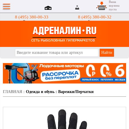
Ваша
корзина
пуста
8 (495) 380-00-33
8 (495) 380-00-32
Интернет-магазин
Гипермаркеты
АДРЕНАЛИН.RU
ГЛАВНАЯ
:
Одежда и обувь
:
Варежки/Перчатки