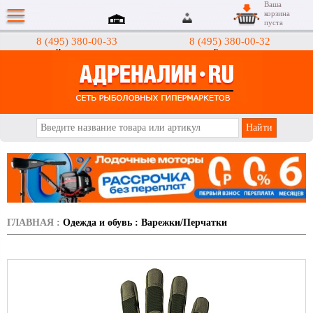
Ваша
корзина
пуста
8 (495) 380-00-33
8 (495) 380-00-32
Интернет-магазин
Гипермаркеты
АДРЕНАЛИН.RU
ГЛАВНАЯ
:
Одежда и обувь
:
Варежки/Перчатки