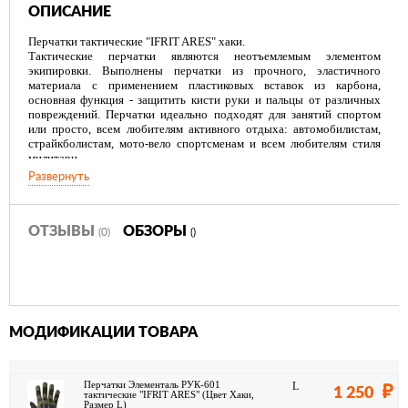
ОПИСАНИЕ
Перчатки тактические "IFRIT ARES" хаки.
Тактические перчатки являются неотъемлемым элементом
экипировки. Выполнены перчатки из прочного, эластичного
материала с применением пластиковых вставок из карбона,
основная функция - защитить кисти руки и пальцы от различных
повреждений. Перчатки идеально подходят для занятий спортом
или просто, всем любителям активного отдыха: автомобилистам,
страйкболистам, мото-вело спортсменам и всем любителям стиля
милитари.
Развернуть
Технические параметры:
-Анатомический крой, не стесняют движений;
-Вентиляционные отверстия на пальцах;
-Внутренняя часть перчаток усилена мягкой защитной подушкой,
ОТЗЫВЫ
ОБЗОРЫ
(0)
()
стойкой к истиранию и скольжению;
-Карбоновая вставка-кастет защищает тыльную сторону руки;
-Петли в области запястья;
-Используемые материалы: замша, нейлон, пластик;
-Размеры: M, L, XL, XXL;
-Цвет: хаки;
МОДИФИКАЦИИ ТОВАРА
-Вес: 120гр.
Перчатки Элементаль РУК-601
L
1 250
тактические "IFRIT ARES" (Цвет Хаки,
Размер L)