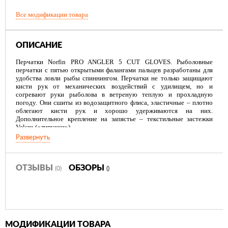
Все модификации товара
ОПИСАНИЕ
Перчатки Norfin PRO ANGLER 5 CUT GLOVES. Рыболовные
перчатки с пятью открытыми фалангами пальцев разработаны для
удобства ловли рыбы спиннингом. Перчатки не только защищают
кисти рук от механических воздействий с удилищем, но и
согревают руки рыболова в ветреную теплую и прохладную
погоду. Они сшиты из водозащитного флиса, эластичные – плотно
облегают кисти рук и хорошо удерживаются на них.
Дополнительное крепление на запястье – текстильные застежки
Velcro («липучки»).
Развернуть
Три размера позволяют подобрать перчатки идеально по руке.
-Защита рук рыболова от механических воздействий
-Анатомический крой – удобные, плотно облегают руку
ОТЗЫВЫ
ОБЗОРЫ
(0)
()
-Износостойкий материал: мягкий и приятный
МОДИФИКАЦИИ ТОВАРА