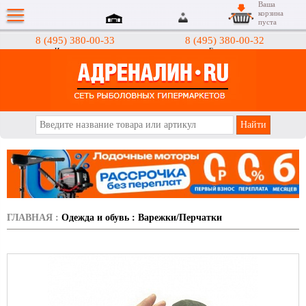
Ваша
корзина
пуста
8 (495) 380-00-33
8 (495) 380-00-32
Интернет-магазин
Гипермаркеты
АДРЕНАЛИН.RU
ГЛАВНАЯ
:
Одежда и обувь
:
Варежки/Перчатки