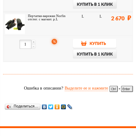
КУПИТЬ В 1 КЛИК
Перчатки-варежки Norfin
L
L
2 670
отстег. с магнит. р.L
%
+
КУПИТЬ
-
КУПИТЬ В 1 КЛИК
Ошибка в описании?
Выделите ее и нажмите
Поделиться…