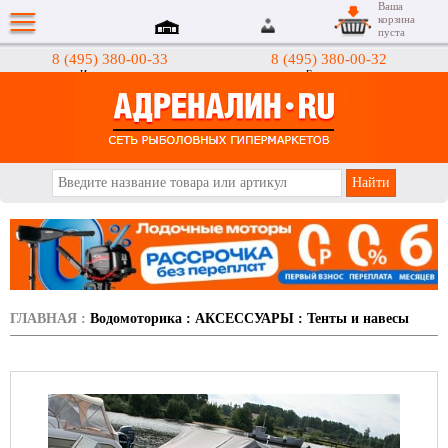
Ваша
корзина
пуста
8 (495) 380-00-33
8 (495) 380-00-32
Интернет-магазин
Гипермаркеты
АДРЕНАЛИН.RU
ГЛАВНАЯ
:
Водомоторика
:
АКСЕССУАРЫ
:
Тенты и навесы