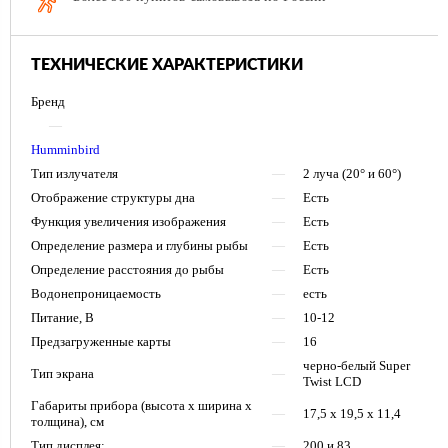
ТЕХНИЧЕСКИЕ ХАРАКТЕРИСТИКИ
Бренд
—
Humminbird
Тип излучателя
—
2 луча (20° и 60°)
Отображение структуры дна
—
Есть
Функция увеличения изображения
—
Есть
Определение размера и глубины рыбы
—
Есть
Определение расстояния до рыбы
—
Есть
Водонепроницаемость
—
есть
Питание, В
—
10-12
Предзагруженные карты
—
16
черно-белый Super
Тип экрана
—
Twist LCD
Габариты прибора (высота х ширина х
—
17,5 х 19,5 х 11,4
толщина), см
Тип дисплея:
—
200 и 83