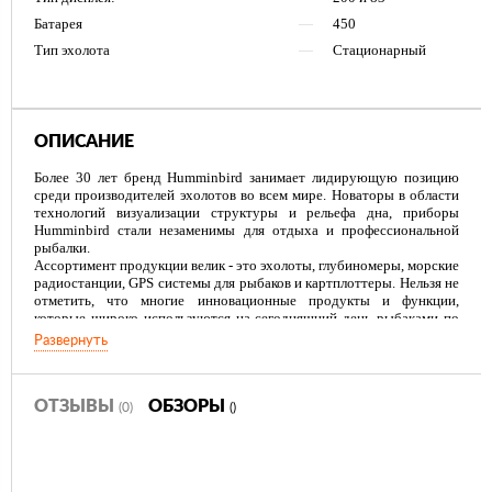
Батарея
—
450
Тип эхолота
—
Стационарный
ОПИСАНИЕ
Более 30 лет бренд Humminbird занимает лидирующую позицию
среди производителей эхолотов во всем мире. Новаторы в области
технологий визуализации структуры и рельефа дна, приборы
Humminbird стали незаменимы для отдыха и профессиональной
рыбалки.
Ассортимент продукции велик - это эхолоты, глубиномеры, морские
радиостанции, GPS системы для рыбаков и картплоттеры. Нельзя не
отметить, что многие инновационные продукты и функции,
которые широко используются на сегодняшний день рыбаками по
всему миру, были изобретены технологами компании Humminbird.
Развернуть
Мы не останавливаемся на достигнутом результате и продолжаем
внедрять интеллектуальные технологии и самые современные
продукты для рыбаков и их семей, чтобы пользователи нашей
продукции получали максимальную отдачу от рыбной ловли, будь
ОТЗЫВЫ
ОБЗОРЫ
(0)
()
то отдых или профессиональные соревнования.
Родина продукции Humminbird это США, однако, на сегодняшний
день, продукция представлена не только не территории США и
Канады, благодаря местным дилерам и дистрибьюторам,