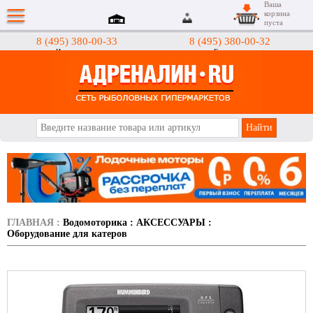
Ваша
корзина
пуста
8 (495) 380-00-33
8 (495) 380-00-32
Интернет-магазин
Гипермаркеты
АДРЕНАЛИН.RU
ГЛАВНАЯ
:
Водомоторика
:
АКСЕССУАРЫ
:
Оборудование для катеров