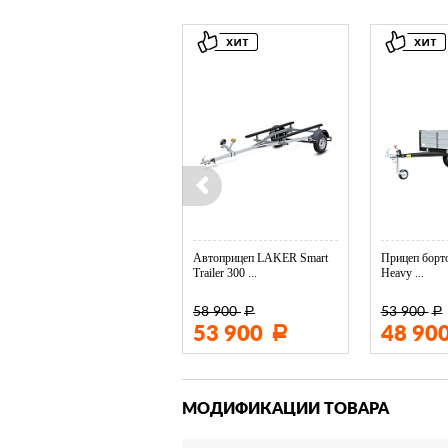
Колесо опорное МЗСА в ...
Автоприцеп LAKER Smart
Прицеп борто
Trailer 300 ...
Heavy ...
58 900
53 900
Р
Р
3 400
53 900
48 90
Р
Р
МОДИФИКАЦИИ ТОВАРА