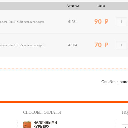
Артикул
Цена
90
61531
одоч. Pirs ПК 50
есть в городах
70
47004
одоч. Pirs ПК 55
есть в городах
Ошибка в опи
СПОСОБЫ ОПЛАТЫ
ПО