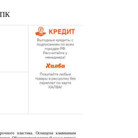
 ПК
Выгодные кредиты с
подписанием по всем
городам РФ.
Рассчитайте у
менеджера!
Покупайте любые
товары в рассрочку без
переплат по карте
ХАЛВА!
прочного пластика. Оснащена клавишным
стопор. Обеспечивает плавный ход и легкую