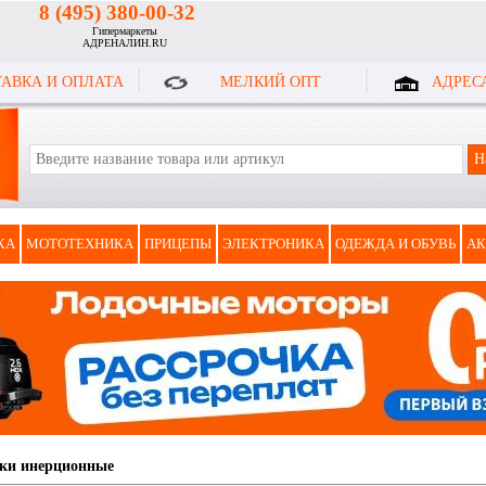
8 (495) 380-00-32
Гипермаркеты
АДРЕНАЛИН.RU
АВКА И ОПЛАТА
МЕЛКИЙ ОПТ
АДРЕС
КА
МОТОТЕХНИКА
ПРИЦЕПЫ
ЭЛЕКТРОНИКА
ОДЕЖДА И ОБУВЬ
АК
ки инерционные