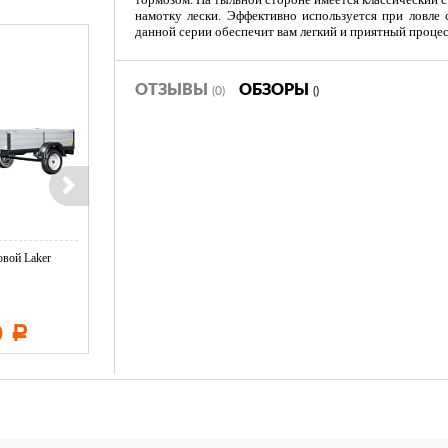
намотку лески. Эффективно используется при ловле
данной серии обеспечит вам легкий и приятный процес
ОТЗЫВЫ
ОБЗОРЫ
(0)
()
вой Laker
Тент LAKER с каркасом для
Тент LAKER с каркасом дл
...
...
0
11 600
19 500
Р
Р
Р