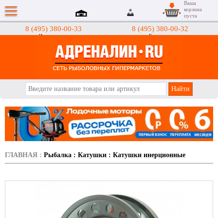
Ваша
корзина
пуста
8 (495) 380-00-33
8 (495) 380-00-32
Интернет-магазин
Гипермаркеты
АДРЕНАЛИН.RU
ГЛАВНАЯ
:
Рыбалка
:
Катушки
:
Катушки инерционные