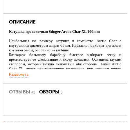
ОПИСАНИЕ
Катушка проводочная Stinger Arctic Char XL 100mm
Наибольшая по размеру катушка в семействе Arctic Char с
внутренним диаметром шпули 65 мм. Идеально подходит для ловли
крупной рыбы, особенно на глубине.
Благодаря большому барабану быстрее выбирает леску и
препятствует ее слеживанию и сходу кольцами. Оснащена глухим
стопором, который можно включать в обе стороны. Также Arctic
Char XL имеет промежуточное положение, при котором шпуля
вращается в обе стороны. При ловле в таком положении можно
Развернуть
использовать дисковый фрикцион, который быстро настраивается
гайкой-звездочкой.
Корпус и шпуля катушки выполнены из сверхпрочного немецкого
поликарбоната Bayer Makrolon® 2805 c техническими
ОТЗЫВЫ
ОБЗОРЫ
(0)
()
температурными параметрами от -60 до +120°С.
Диаметр шпули - 100мм (внутренний - 65мм).