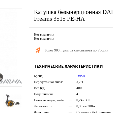
Катушка безынерционная DA
Freams 3515 PE-HA
Нет в наличии
Нет в наличии
Более 900 пунктов самовывоза по России
ТЕХНИЧЕСКИЕ ХАРАКТЕРИСТИКИ
Бренд
—
Daiwa
Передаточное число
—
5,7:1
Вес (гр)
—
400
Подшипники
—
4
Емкость шпули, мм/м
—
0,24 / 350
Лесоемкость
—
0,30мм/300м
Фрикцион
—
Силовые и бейтраннеры