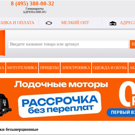
8 (495) 380-00-32
Гипермаркеты
АДРЕНАЛИН.RU
АВКА И ОПЛАТА
МЕЛКИЙ ОПТ
АДРЕС
КА
МОТОТЕХНИКА
ПРИЦЕПЫ
ЭЛЕКТРОНИКА
ОДЕЖДА И ОБУВЬ
АК
ки безынерционные