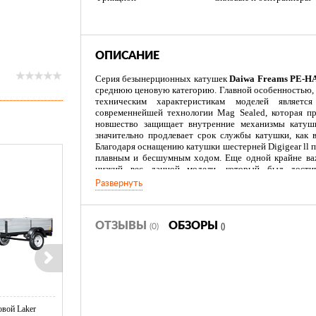
ОПИСАНИЕ
Серия безынерционных катушек
Daiwa Freams PE-H
среднюю ценовую категорию. Главной особенностью,
техническим характеристикам моделей являетс
современнейшей технологии Mag Sealed, которая пр
новшество защищает внутренние механизмы катуш
значительно продлевает срок службы катушки, как в
Благодаря оснащению катушки шестерней Digigear ll по
плавным и бесшумным ходом. Еще одной крайне ва
низкий вес данной модели, который был достиг
алюминиевого корпуса, а так же облегченных элементов
Развернуть
Изготовлено в Китае
ОТЗЫВЫ
ОБЗОРЫ
(0)
()
вой Laker
Тент LAKER с каркасом для
Тент LAKER с каркасом дл