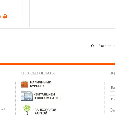
...
...
0
11 600
19 500
Р
Р
Р
Ошибка в опи
СПОСОБЫ ОПЛАТЫ
ПО
тей.