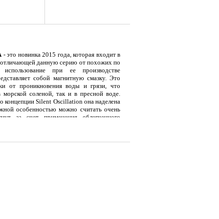
A
- это новинка 2015 года, которая входит в
 отличающей данную серию от похожих по
я использование при ее производстве
едставляет собой магнитную смазку. Это
ки от проникновения воды и грязи, что
 морской соленой, так и в пресной воде.
 концепции Silent Оscillation она наделена
жной особенностью можно считать очень
нут за счет применения облегченного
 конструкции, таких как ротор и дужка.
я
Тент LAKER с каркасом для
Тент LAKER с каркасом для
Эхол