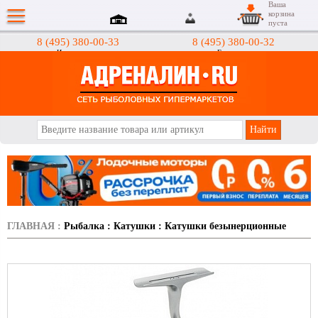
Ваша
корзина
пуста
8 (495) 380-00-33
8 (495) 380-00-32
Интернет-магазин
Гипермаркеты
АДРЕНАЛИН.RU
ГЛАВНАЯ
:
Рыбалка
:
Катушки
:
Катушки безынерционные