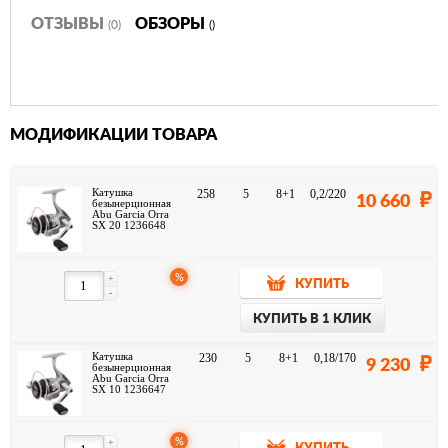
ОТЗЫВЫ
ОБЗОРЫ
(0)
()
МОДИФИКАЦИИ ТОВАРА
Катушка
258
5
8+1
0,2/220
10 660
безынерционная
Abu Garcia Orra
SX 20 1236648
%
+
КУПИТЬ
-
КУПИТЬ В 1 КЛИК
Катушка
230
5
8+1
0,18/170
9 230
безынерционная
Abu Garcia Orra
SX 10 1236647
%
+