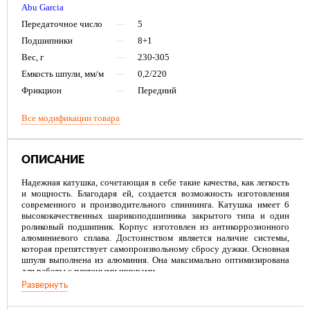
Abu Garcia
Передаточное число
—
5
Подшипники
—
8+1
Вес, г
—
230-305
Емкость шпули, мм/м
—
0,2/220
Фрикцион
—
Передний
Все модификации товара
ОПИСАНИЕ
Надежная катушка, сочетающая в себе такие качества, как легкость
и мощность. Благодаря ей, создается возможность изготовления
современного и производительного спиннинга. Катушка имеет 6
высококачественных шарикоподшипника закрытого типа и один
роликовый подшипник. Корпус изготовлен из антикоррозионного
алюминиевого сплава. Достоинством является наличие системы,
которая препятствует самопроизвольному сбросу дужки. Основная
шпуля выполнена из алюминия. Она максимально оптимизирована
для работы с плетеными шнурами.
Развернуть