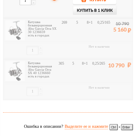
КУПИТЬ
-
КУПИТЬ В 1 КЛИК
Катушка
269
5
8+1
0,25/165
10 790
безынерционная
Abu Garcia Orra SX
5 160
30 1236659
есть в городах
Нет в наличии
+
-
Катушка
305
5
8+1
0,25/265
10 790
безынерционная
Abu Garcia Orra
SX 40 1236660
есть в городах
Нет в наличии
+
-
Ошибка в описании?
Выделите ее и нажмите