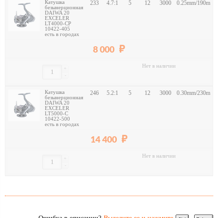
Катушка
233
4.7:1
5
12
3000
0.25mm/190m
безынерционная
DAIWA 20
EXCELER
LT4000-CP
10422-405
есть в городах
8 000
Нет в наличии
+
-
Катушка
246
5.2:1
5
12
3000
0.30mm/230m
безынерционная
DAIWA 20
EXCELER
LT5000-C
10422-500
есть в городах
14 400
Нет в наличии
+
-