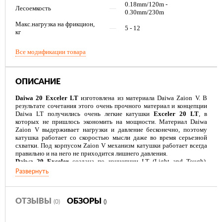
0.18mm/120m -
Лесоемкость
—
0.30mm/230m
Макс.нагрузка на фрикцион,
—
5 - 12
кг
Все модификации товара
ОПИСАНИЕ
Daiwa 20 Exceler LT
изготовлена из материала Daiwa Zaion V. В
результате сочетания этого очень прочного материал и концепции
Daiwa LT получились очень легкие катушки
Exceler 20 LT
, в
которых не пришлось экономить на мощности. Материал Daiwa
Zaion V выдерживает нагрузки и давление бесконечно, поэтому
катушка работает со скоростью мысли даже во время серьезной
схватки. Под корпусом Zaion V механизм катушки работает всегда
правильно и на него не приходится лишнего давления.
Daiwa 20 Exceler
создана по концепции LT (Light and Tough),
целью которой является предоставить рыболовам по всему миру
Развернуть
более легкие и крепкие безынерционные катушки, сохранив при
этому знаменитую чувствительность, мягкость и надежность Daiwa
во время подмотки. По сравнению с предшественницами, катушки,
изготовленные по концепции LT физически меньше и легче, но
ОТЗЫВЫ
ОБЗОРЫ
(0)
()
вместимость лески, мощность торможения и размер главной пары
оставили без изменений или даже усовершенствовали.