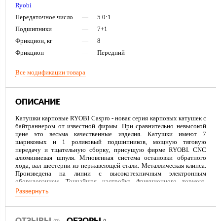
Ryobi
Передаточное число
—
5.0:1
Подшипники
—
7+1
Фрикцион, кг
—
8
Фрикцион
—
Передний
Все модификации товара
ОПИСАНИЕ
Катушки карповые RYOBI Caspro - новая серия карповых катушек с
байтраннером от известной фирмы. При сравнительно невысокой
цене это весьма качественные изделия. Катушки имеют 7
шариковых и 1 роликовый подшипников, мощную тяговую
передачу и тщательную сборку, присущую фирме RYOBI. CNC
алюминиевая шпуля. Мгновенная система остановки обратного
хода, вал шестерни из нержавеющей стали. Металлическая клипса.
Произведена на линии с высокотехничным электронным
оборудованием. Тончайшая настройка фрикционного тормоза.
Минимальные люфты. Мягчайший ход.
Развернуть