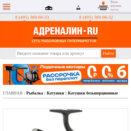
Ваша
корзина
пуста
8 (495) 380-00-33
8 (495) 380-00-32
Интернет-магазин
Гипермаркеты
АДРЕНАЛИН.RU
ГЛАВНАЯ
:
Рыбалка
:
Катушки
:
Катушки безынерционные