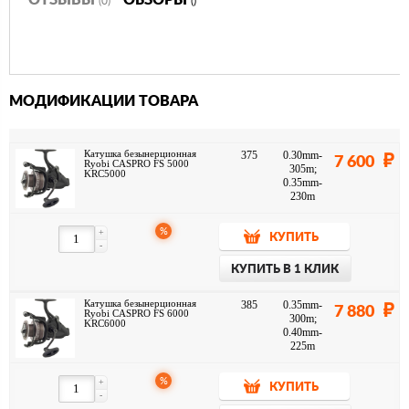
ОТЗЫВЫ
ОБЗОРЫ
(0)
()
МОДИФИКАЦИИ ТОВАРА
Катушка безынерционная
375
0.30mm-
7 600
Ryobi CASPRO FS 5000
305m;
KRC5000
0.35mm-
230m
%
+
КУПИТЬ
-
КУПИТЬ В 1 КЛИК
Катушка безынерционная
385
0.35mm-
7 880
Ryobi CASPRO FS 6000
300m;
KRC6000
0.40mm-
225m
%
+
КУПИТЬ
-