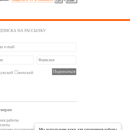
ДПИСКА НА РАССЫЛКУ
мужской
женский
тнерам
вия работы
изиты
лашаем поставщиков
Мы используем куки для улучшения работы