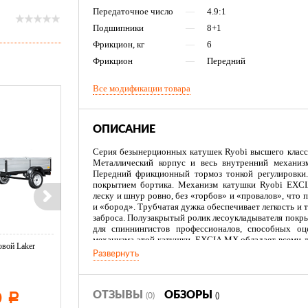
Передаточное число
—
4.9:1
Подшипники
—
8+1
Фрикцион, кг
—
6
Фрикцион
—
Передний
Все модификации товара
ОПИСАНИЕ
Серия безынерционных катушек Ryobi высшего класс
Металлический корпус и весь внутренний механи
Передний фрикционный тормоз тонкой регулировки.
покрытием бортика. Механизм катушки Ryobi EXC
леску и шнур ровно, без «горбов» и «провалов», что 
и «бород». Трубчатая дужка обеспечивает легкость и т
заброса. Полузакрытый ролик лесоукладывателя покр
для спиннингистов профессионалов, способных оц
механизма этой катушки. EXCIA MX обладает всеми 
вой Laker
Тент LAKER с каркасом для
Тент LAKER с каркасом дл
катушек. Применено и несколько новшеств, став
Развернуть
...
...
спиннинговых катушек.
Характеристики изделия
- В катушке 8 шариковых и 1 роликовый подшипник
ОТЗЫВЫ
ОБЗОРЫ
0
11 600
19 500
(0)
()
Р
Р
Р
- Основная передача катушки 4.9:1