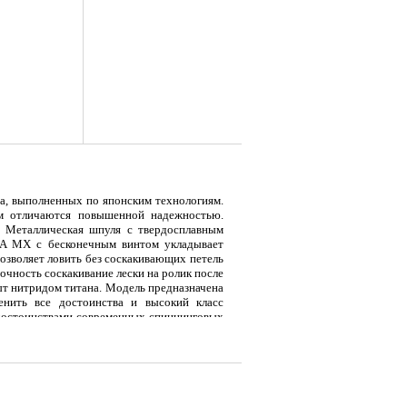
а, выполненных по японским технологиям.
зм отличаются повышенной надежностью.
 Металлическая шпуля с твердосплавным
IA MX с бесконечным винтом укладывает
позволяет ловить без соскакивающих петель
очность соскакивание лески на ролик после
ыт нитридом титана. Модель предназначена
енить все достоинства и высокий класс
достоинствами современных спиннинговых
я
Тент LAKER с каркасом для
Тент LAKER с каркасом для
Эхол
ящих эту модель в ряд самых передовых
...
...
Duo (
9 700
18 200
7 
Р
Р