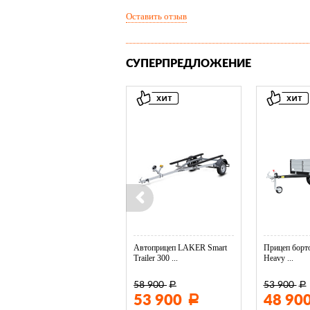
Оставить отзыв
СУПЕРПРЕДЛОЖЕНИЕ
Колесо опорное МЗСА в ...
Автоприцеп LAKER Smart
Прицеп борто
Trailer 300 ...
Heavy ...
58 900
53 900
Р
Р
3 400
53 900
48 90
Р
Р