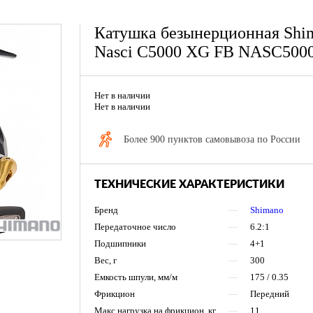
Катушка безынерционная Shi
Nasci C5000 XG FB NASC50
Нет в наличии
Нет в наличии
Более 900 пунктов самовывоза по России
ТЕХНИЧЕСКИЕ ХАРАКТЕРИСТИКИ
Бренд
—
Shimano
Передаточное число
—
6.2:1
Подшипники
—
4+1
Вес, г
—
300
Емкость шпули, мм/м
—
175 / 0.35
Фрикцион
—
Передний
Макс.нагрузка на фрикцион, кг
—
11