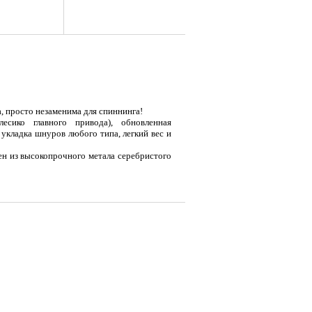
, просто незаменима для спиннинга!
есико главного привода), обновленная
 укладка шнуров любого типа, легкий вес и
н из высокопрочного метала серебристого
зины, поэтому не выскальзывает даже из
я
Тент LAKER с каркасом для
Тент LAKER с каркасом для
Эхол
...
...
Duo (
9 700
18 200
7 
Р
Р