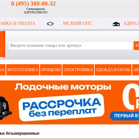
8 (495) 380-00-32
Гипермаркеты
АДРЕНАЛИН.RU
АВКА И ОПЛАТА
МЕЛКИЙ ОПТ
АДРЕС
КА
МОТОТЕХНИКА
ПРИЦЕПЫ
ЭЛЕКТРОНИКА
ОДЕЖДА И ОБУВЬ
АК
ки безынерционные