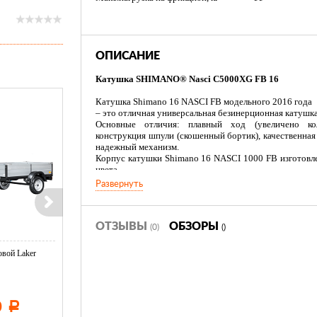
ОПИСАНИЕ
Катушка SHIMANO® Nasci C5000XG FB 16
Катушка Shimano 16 NASCI FB модельного 2016 года
– это отличная универсальная безинерционная катушка
Основные отличия: плавный ход (увеличено кол
конструкция шпули (скошенный бортик), качественная
надежный механизм.
Корпус катушки Shimano 16 NASCI 1000 FB изготовле
цвета.
Механизм - x-ship.
Развернуть
Сама ручка традиционно покрыта толстым слоем ре
мокрых рук.
ОТЗЫВЫ
ОБЗОРЫ
(0)
()
вой Laker
Тент LAKER с каркасом для
Тент LAKER с каркасом дл
...
...
0
11 600
19 500
Р
Р
Р