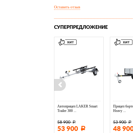
Оставить отзыв
СУПЕРПРЕДЛОЖЕНИЕ
Колесо опорное МЗСА в ...
Автоприцеп LAKER Smart
Прицеп борто
Trailer 300 ...
Heavy ...
58 900
53 900
Р
Р
3 400
53 900
48 90
Р
Р