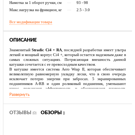
Намотка за 1 оборот ручки, см
—
93 - 98
Макс.нагрузка на фрикцион, кг
—
2.5 - 3.0
Все модификации товара
ОПИСАНИЕ
Знаменитый
Stradic Ci4 + RА
, последней разработки имеет ультра
легкий и мощный корпус Ci4 +, который остается надежным даже в
самых сложных ситуациях. Потрясающая внешность данной
катушки сочетается с ее превосходным качеством.
В катушке имеется система Aero Wrap II, которая обеспечивает
великолепную равномерную укладку лески, что в свою очередь
исключает потерю энергии при забросах. 5 экранированных
подшипников А-RB и один роликовый подшипник, уменьшают
износ, повышают эффективность и обеспечивают плавность
действия. Система Hypergear передает больше мощности от ручки к
Развернуть
ротору. Созданная для жестких допусков, она требует меньше
усилия для получения большего извлекающего леску крутящего
момента при значительном сокращении износа компонентов.
ОТЗЫВЫ
ОБЗОРЫ
(0)
()