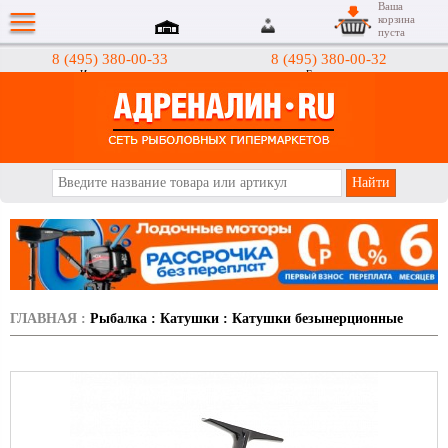
Ваша
корзина
пуста
8 (495) 380-00-33
8 (495) 380-00-32
Интернет-магазин
Гипермаркеты
АДРЕНАЛИН.RU
ГЛАВНАЯ
:
Рыбалка
:
Катушки
:
Катушки безынерционные