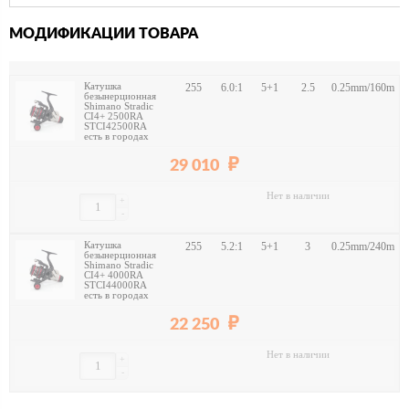
МОДИФИКАЦИИ ТОВАРА
Катушка
255
6.0:1
5+1
2.5
0.25mm/160m
безынерционная
Shimano Stradic
CI4+ 2500RA
STCI42500RA
есть в городах
29 010
Нет в наличии
+
-
Катушка
255
5.2:1
5+1
3
0.25mm/240m
безынерционная
Shimano Stradic
CI4+ 4000RA
STCI44000RA
есть в городах
22 250
Нет в наличии
+
-