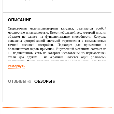
ОПИСАНИЕ
Сверхточная мультипликаторная катушка, отличается особой
мощностью и надежностью. Имеет небольшой вес, который никоим
образом не влияет на функциональные способности. Катушка
оснащена центробежной системой торможения с возможностью
точной внешней настройки. Подходит для применения с
большинством видов приманок. Внутренний механизм состоит из
10 подшипников, семь из которых изготовлены из нержавеющей
стали, два других – из керамики. Имеется один роликовый
подшипник. Ручка покрыта неопреновым материалом, для более
удобного захвата.
Развернуть
ОТЗЫВЫ
ОБЗОРЫ
(0)
()