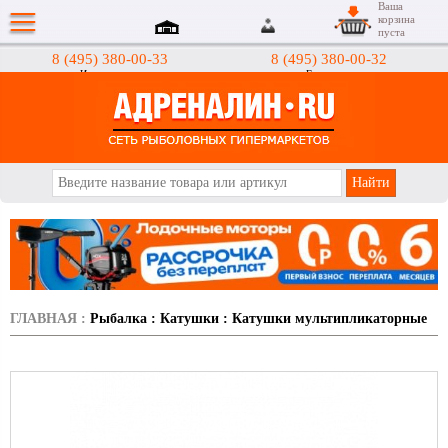
Ваша
корзина
пуста
8 (495) 380-00-33
8 (495) 380-00-32
Интернет-магазин
Гипермаркеты
АДРЕНАЛИН.RU
ГЛАВНАЯ
:
Рыбалка
:
Катушки
:
Катушки мультипликаторные