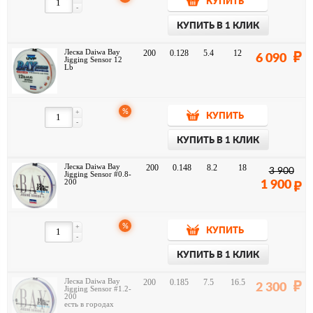
КУПИТЬ
-
КУПИТЬ В 1 КЛИК
Леска Daiwa Bay
200
0.128
5.4
12
6 090
Jigging Sensor 12
Lb
%
+
КУПИТЬ
-
КУПИТЬ В 1 КЛИК
Леска Daiwa Bay
200
0.148
8.2
18
3 900
Jigging Sensor #0.8-
200
1 900
%
+
КУПИТЬ
-
КУПИТЬ В 1 КЛИК
Леска Daiwa Bay
200
0.185
7.5
16.5
2 300
Jigging Sensor #1.2-
200
есть в городах