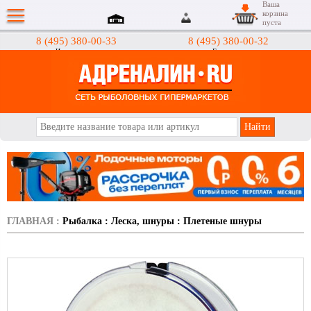
Ваша
корзина
пуста
8 (495) 380-00-33
8 (495) 380-00-32
Интернет-магазин
Гипермаркеты
АДРЕНАЛИН.RU
ГЛАВНАЯ
:
Рыбалка
:
Леска, шнуры
:
Плетеные шнуры