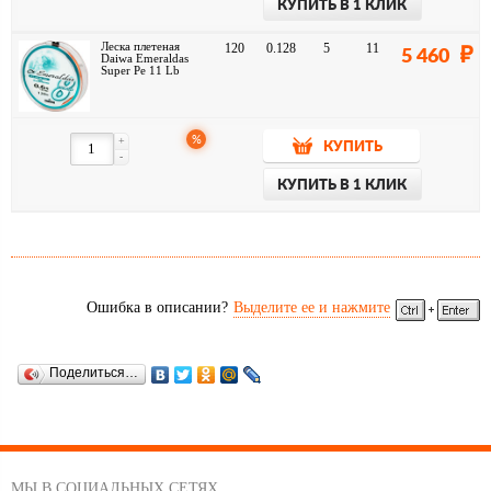
КУПИТЬ В 1 КЛИК
Леска плетеная
120
0.128
5
11
5 460
Daiwa Emeraldas
Super Pe 11 Lb
%
+
КУПИТЬ
-
КУПИТЬ В 1 КЛИК
Ошибка в описании?
Выделите ее и нажмите
Поделиться…
МЫ В СОЦИАЛЬНЫХ СЕТЯХ