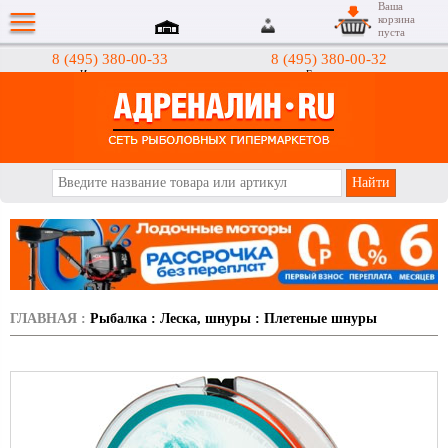
Ваша
корзина
пуста
8 (495) 380-00-33
8 (495) 380-00-32
Интернет-магазин
Гипермаркеты
АДРЕНАЛИН.RU
ГЛАВНАЯ
:
Рыбалка
:
Леска, шнуры
:
Плетеные шнуры