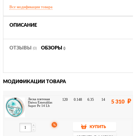
Все модификации товара
ОПИСАНИЕ
ОТЗЫВЫ
ОБЗОРЫ
(0)
()
МОДИФИКАЦИИ ТОВАРА
Леска плетеная
120
0.148
6.35
14
5 310
Daiwa Emeraldas
Super Pe 14 Lb
%
+
КУПИТЬ
-