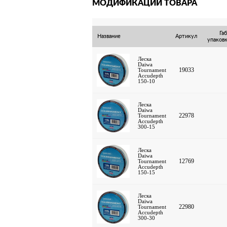
МОДИФИКАЦИИ ТОВАРА
Га
Название
Артикул
упаков
Леска
Daiwa
19033
Tournament
Accudepth
150-10
Леска
Daiwa
22978
Tournament
Accudepth
300-15
Леска
Daiwa
12769
Tournament
Accudepth
150-15
Леска
Daiwa
22980
Tournament
Accudepth
300-30