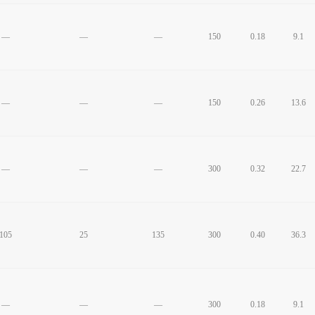
—
—
—
150
0.18
9.1
—
—
—
150
0.26
13.6
—
—
—
300
0.32
22.7
105
25
135
300
0.40
36.3
—
—
—
300
0.18
9.1