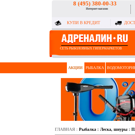
8 (495) 380-00-33
Интернет-магазин
КУПИ В КРЕДИТ
ДОСТ
СЕТЬ РЫБОЛОВНЫХ ГИПЕРМАРКЕТОВ
АКЦИИ
РЫБАЛКА
ВОДОМОТОРИ
ГЛАВНАЯ
:
Рыбалка
:
Леска, шнуры
:
П