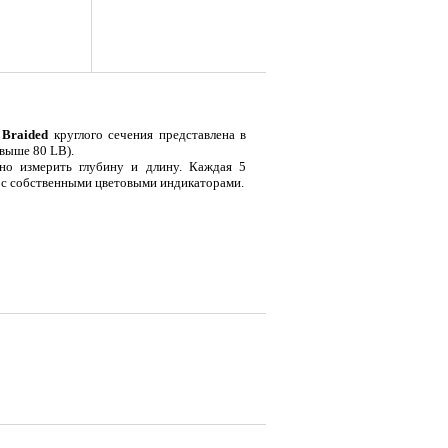
 Braided
круглого сечения представлена в
свыше 80 LB).
чно измерить глубину и длину. Каждая 5
ы с собственными цветовыми индикаторами.
я
Тент LAKER с каркасом для
Тент LAKER с каркасом для
Эхол
...
...
Duo (
9 700
18 200
7 
Р
Р