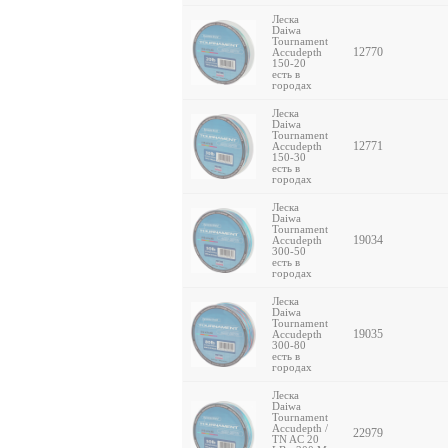
Леска
Daiwa
Tournament
12770
Accudepth
150-20
есть в
городах
Леска
Daiwa
Tournament
12771
Accudepth
150-30
есть в
городах
Леска
Daiwa
Tournament
19034
Accudepth
300-50
есть в
городах
Леска
Daiwa
Tournament
19035
Accudepth
300-80
есть в
городах
Леска
Daiwa
Tournament
Accudepth /
22979
TN AC 20