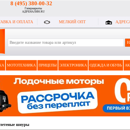
8 (495) 380-00-32
Гипермаркеты
АДРЕНАЛИН.RU
АВКА И ОПЛАТА
МЕЛКИЙ ОПТ
АДРЕС
КА
МОТОТЕХНИКА
ПРИЦЕПЫ
ЭЛЕКТРОНИКА
ОДЕЖДА И ОБУВЬ
АК
летеные шнуры