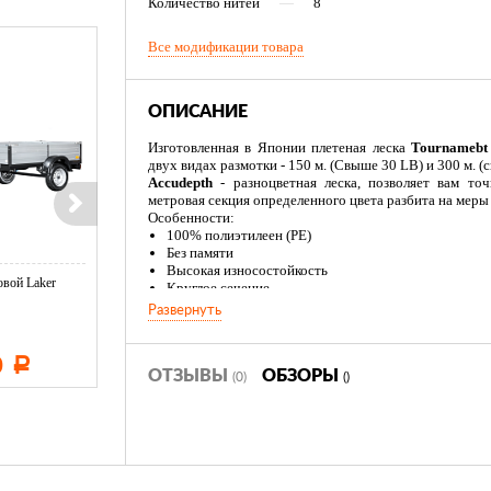
Количество нитей
—
8
Все модификации товара
ОПИСАНИЕ
Изготовленная в Японии плетеная леска
Tournamebt
двух видах размотки - 150 м. (Свыше 30 LB) и 300 м. (
Accudepth
- разноцветная леска, позволяет вам то
метровая секция определенного цвета разбита на мер
Особенности:
100% полиэтилеен (PE)
Без памяти
Высокая износостойкость
вой Laker
Тент LAKER с каркасом для
Тент LAKER с каркасом дл
Круглое сечение
...
...
Развернуть
0
11 600
19 500
Р
Р
Р
ОТЗЫВЫ
ОБЗОРЫ
(0)
()