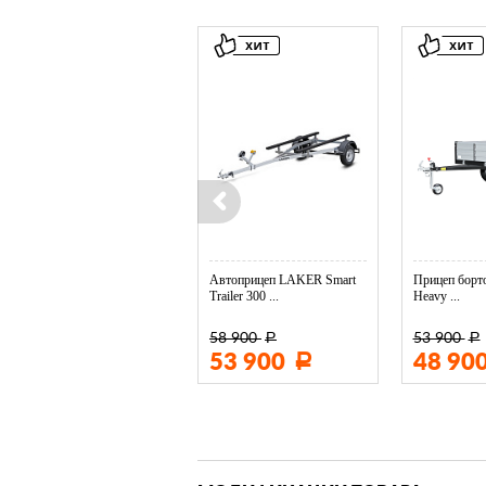
Колесо опорное МЗСА в ...
Автоприцеп LAKER Smart
Прицеп борто
Trailer 300 ...
Heavy ...
58 900
53 900
Р
Р
3 400
53 900
48 90
Р
Р