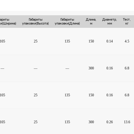
бариты
Габариты
Габариты
Длина,
Диаметр,
Тест,
ки(Ширина)
упаковки(Высота)
упаковки(Длина)
м
мм
кг
105
25
135
150
0.14
4.5
—
—
—
300
0.16
6.8
105
25
135
150
0.16
6.8
105
25
135
300
0.26
13.6