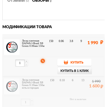
ОТЗЫВЫ
ОБЗОРЫ
(0)
()
МОДИФИКАЦИИ ТОВАРА
Леска плетеная
150
0.06
3.8
9
1 990
DAIWA J-Braid X8
Green 0.06мм 150м
%
+
КУПИТЬ
-
КУПИТЬ В 1 КЛИК
Леска плетеная
150
0.10
6
13
1 990
DAIWA J-Braid X8
Green 0.10мм 150м
1 600
есть в городах
Нет в наличии
+
-