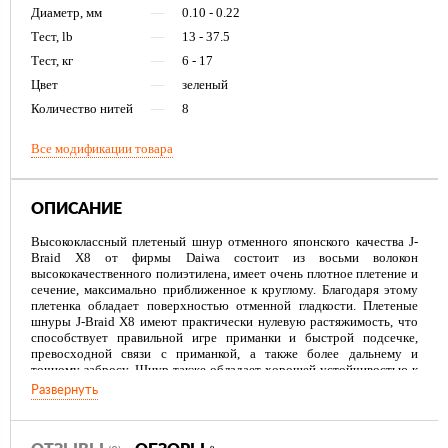
Диаметр, мм
—
0.10 - 0.22
Тест, lb
—
13 - 37.5
Тест, кг
—
6 - 17
Цвет
—
зеленый
Количество нитей
—
8
Все модификации товара
ОПИСАНИЕ
Высококлассный плетеный шнур отменного японского качества J-
Braid X8 от фирмы Daiwa состоит из восьми волокон
высококачественного полиэтилена, имеет очень плотное плетение и
сечение, максимально приближенное к круглому. Благодаря этому
плетенка обладает поверхностью отменной гладкости. Плетеные
шнуры J-Braid X8 имеют практически нулевую растяжимость, что
способствует правильной игре приманки и быстрой подсечке,
превосходной связи с приманкой, а также более дальнему и
точному забросу. Шнур также обладает хорошей устойчивостью к
истиранию, благодаря чему минимально подвержен повреждению о
Развернуть
различные подводные препятствия и может применяться для ловли
в затрудненных условиях. Яркий цвет шнура хорошо заметен даже
при плохом освещении, позволит легко контролировать приманку.