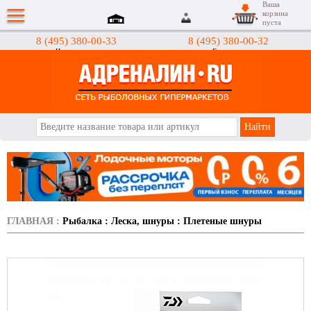
Ваша
корзина
пуста
8 (495) 380-00-33
8 (495) 380-00-32
Интернет-магазин
Гипермаркеты
АДРЕНАЛИН.RU
ГЛАВНАЯ
:
Рыбалка
:
Леска, шнуры
:
Плетеные шнуры