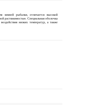
ля зимней рыбалки, отличается высокой
ной растяжимостью. Специальная оболочка
 воздействия низких температур, а также
я
Тент LAKER с каркасом для
Тент LAKER с каркасом для
Эхол
...
...
Duo (
9 700
18 200
7 
Р
Р