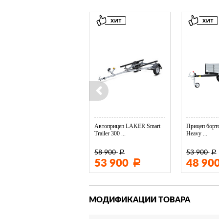
Колесо опорное МЗСА в ...
Автоприцеп LAKER Smart
Прицеп борто
Trailer 300 ...
Heavy ...
58 900
53 900
Р
Р
3 400
53 900
48 90
Р
Р
МОДИФИКАЦИИ ТОВАРА