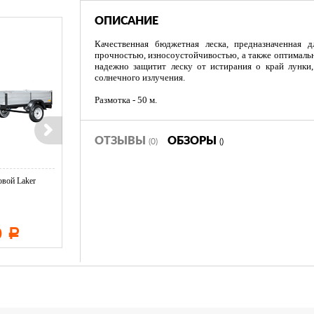
ОПИСАНИЕ
Качественная бюджетная леска, предназначенная д
прочностью, износоустойчивостью, а также оптималь
надежно защитит леску от истирания о край лунки,
солнечного излучения.
Размотка - 50 м.
ОТЗЫВЫ
ОБЗОРЫ
(0)
()
вой Laker
Тент LAKER с каркасом для
Тент LAKER с каркасом дл
...
...
0
11 600
19 500
Р
Р
Р