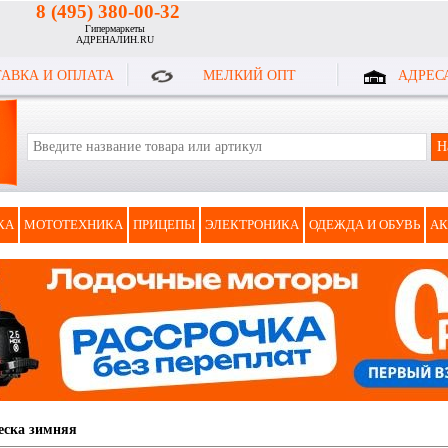
8 (495) 380-00-32
Гипермаркеты
АДРЕНАЛИН.RU
АВКА И ОПЛАТА
МЕЛКИЙ ОПТ
АДРЕС
КА
МОТОТЕХНИКА
ПРИЦЕПЫ
ЭЛЕКТРОНИКА
ОДЕЖДА И ОБУВЬ
АК
еска зимняя