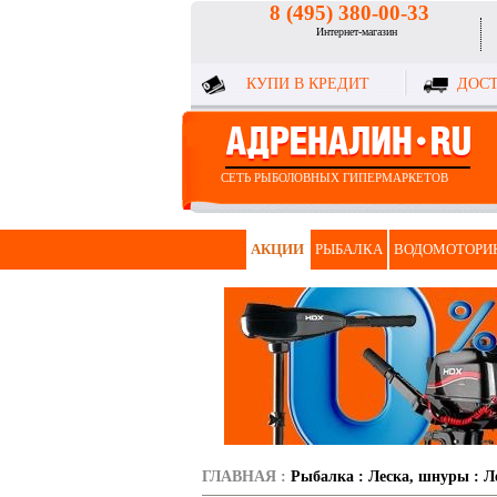
8 (495) 380-00-33
Интернет-магазин
КУПИ В КРЕДИТ
ДОСТ
СЕТЬ РЫБОЛОВНЫХ ГИПЕРМАРКЕТОВ
АКЦИИ
РЫБАЛКА
ВОДОМОТОРИ
ГЛАВНАЯ
:
Рыбалка
:
Леска, шнуры
:
Л