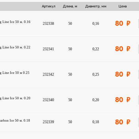
Артикул
Длина, м
Диаметр, мм
Цена
g Line Ice 50 м. 0.16
80
232338
50
0,16
g Line Ice 50 м. 0.22
80
232341
50
0,22
g Line Ice 50 м 0.25
80
232342
50
0,25
g Line Ice 50 м. 0.20
80
232340
50
0,20
arbon Ice 50 м. 0.18
80
232339
50
0,18