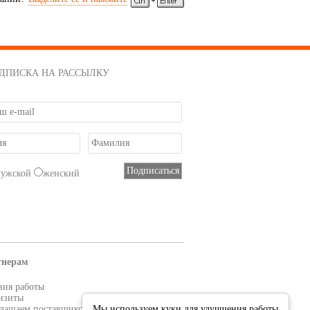
ДПИСКА НА РАССЫЛКУ
мужской
женский
тнерам
вия работы
изиты
лашаем поставщиков
Мы используем куки для улучшения работы