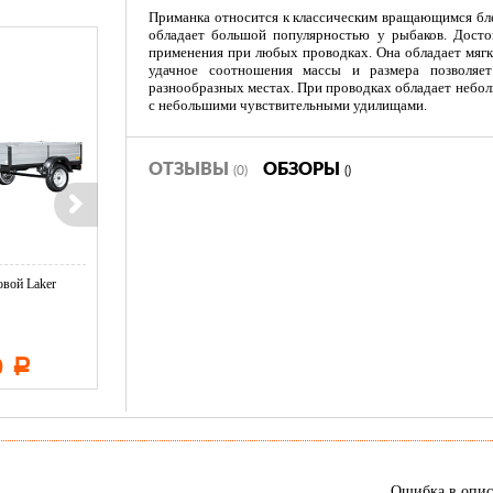
Приманка относится к классическим вращающимся бле
обладает большой популярностью у рыбаков. Досто
применения при любых проводках. Она обладает мягк
удачное соотношения массы и размера позволяе
разнообразных местах. При проводках обладает небо
с небольшими чувствительными удилищами.
ОТЗЫВЫ
ОБЗОРЫ
(0)
()
вой Laker
Тент LAKER с каркасом для
Тент LAKER с каркасом дл
...
...
0
11 600
19 500
Р
Р
Р
Ошибка в опи