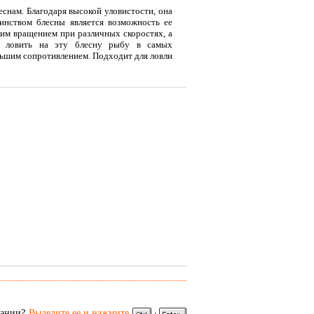
снам. Благодаря высокой уловистости, она
инством блесны является возможность ее
им вращением при различных скоростях, а
т ловить на эту блесну рыбу в самых
льшим сопротивлением. Подходит для ловли
я
Тент LAKER с каркасом для
Тент LAKER с каркасом для
Эхол
...
...
Duo (
9 700
18 200
7 
Р
Р
сании?
Выделите ее и нажмите