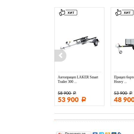
Колесо опорное МЗСА в ...
Автоприцеп LAKER Smart
Прицеп борто
Trailer 300 ...
Heavy ...
58 900
53 900
Р
Р
3 400
53 900
48 90
Р
Р