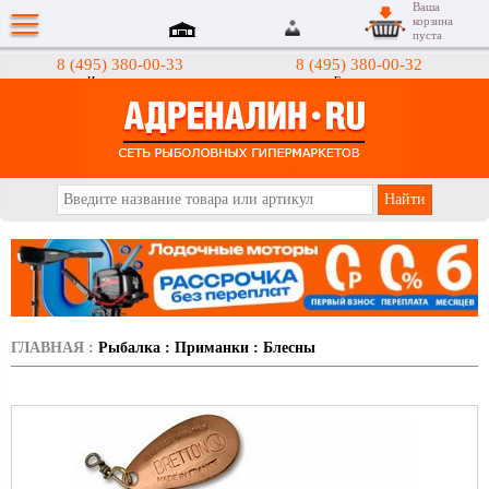
Ваша
корзина
пуста
8 (495) 380-00-33
8 (495) 380-00-32
Интернет-магазин
Гипермаркеты
АДРЕНАЛИН.RU
ГЛАВНАЯ
:
Рыбалка
:
Приманки
:
Блесны