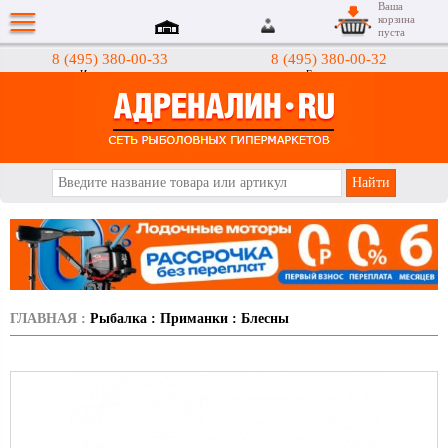
Ваша
корзина
пуста
8 (495) 380-00-33
8 (495) 380-00-32
Интернет-магазин
Гипермаркеты
АДРЕНАЛИН.RU
ГЛАВНАЯ
:
Рыбалка
:
Приманки
:
Блесны