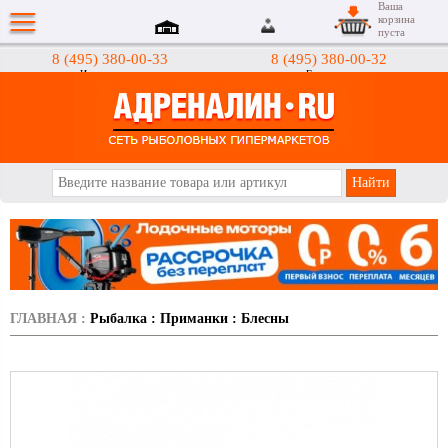
Ваша
корзина
пуста
8 (495) 380-00-33
8 (495) 380-00-32
Интернет-магазин
Гипермаркеты
АДРЕНАЛИН.RU
ГЛАВНАЯ
:
Рыбалка
:
Приманки
:
Блесны