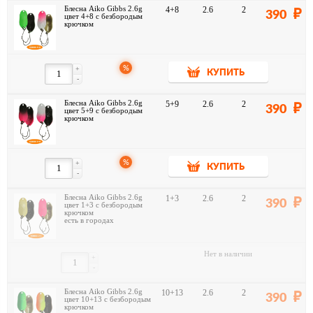
Блесна Aiko Gibbs 2.6g
4+8
2.6
2
390
цвет 4+8 с безбородым
крючком
%
+
КУПИТЬ
-
Блесна Aiko Gibbs 2.6g
5+9
2.6
2
390
цвет 5+9 с безбородым
крючком
%
+
КУПИТЬ
-
Блесна Aiko Gibbs 2.6g
1+3
2.6
2
390
цвет 1+3 с безбородым
крючком
есть в городах
Нет в наличии
+
-
Блесна Aiko Gibbs 2.6g
10+13
2.6
2
390
цвет 10+13 с безбородым
крючком