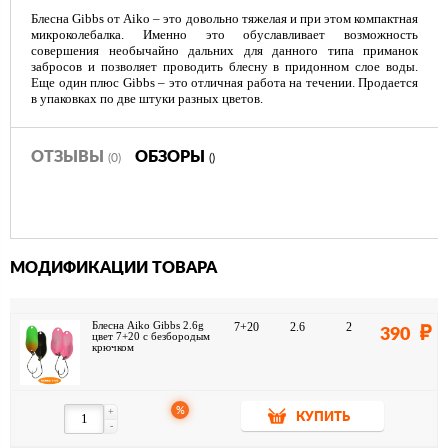
Блесна Gibbs от Aiko – это довольно тяжелая и при этом компактная
микроколебалка. Именно это обуславливает возможность
совершения необычайно дальних для данного типа приманок
забросов и позволяет проводить блесну в придонном слое воды.
Еще один плюс Gibbs – это отличная работа на течении. Продается
в упаковках по две штуки разных цветов.
ОТЗЫВЫ
ОБЗОРЫ
(0)
()
МОДИФИКАЦИИ ТОВАРА
Блесна Aiko Gibbs 2.6g
7+20
2.6
2
390
цвет 7+20 с безбородым
крючком
%
+
КУПИТЬ
-