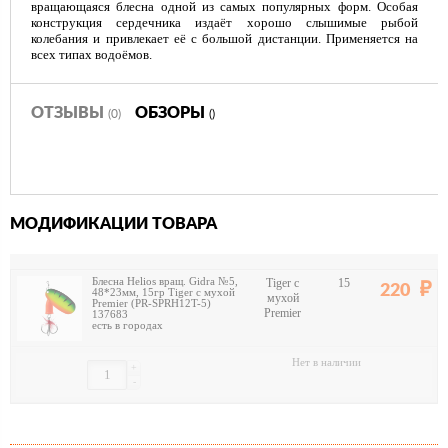
вращающаяся блесна одной из самых популярных форм. Особая
конструкция сердечника издаёт хорошо слышимые рыбой
колебания и привлекает её с большой дистанции. Применяется на
всех типах водоёмов.
ОТЗЫВЫ
ОБЗОРЫ
(0)
()
МОДИФИКАЦИИ ТОВАРА
Блесна Helios вращ. Gidra №5,
Tiger с
15
220
48*23мм, 15гр Tiger с мухой
мухой
Premier (PR-SPRH12T-5)
Premier
137683
есть в городах
Нет в наличии
+
-