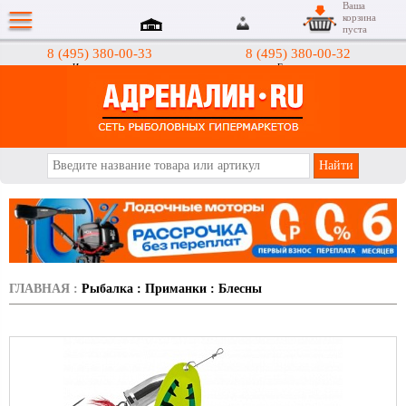
Ваша
корзина
пуста
8 (495) 380-00-33
8 (495) 380-00-32
Интернет-магазин
Гипермаркеты
АДРЕНАЛИН.RU
ГЛАВНАЯ
:
Рыбалка
:
Приманки
:
Блесны