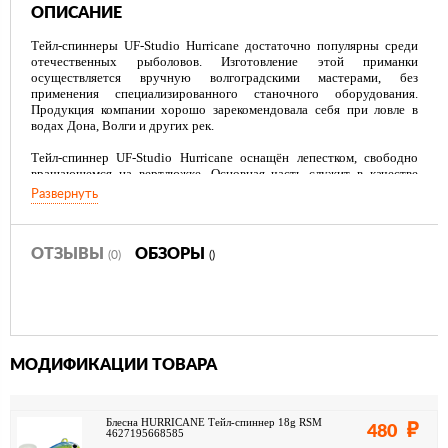
ОПИСАНИЕ
Тейл-спиннеры UF-Studio Hurricane достаточно популярны среди
отечественных рыболовов. Изготовление этой приманки
осуществляется вручную волгоградскими мастерами, без
применения специализированного станочного оборудования.
Продукция компании хорошо зарекомендовала себя при ловле в
водах Дона, Волги и других рек.
Тейл-спиннер UF-Studio Hurricane оснащён лепестком, свободно
вращающемся на вертлюжке. Основная часть служит в качестве
грузила, и выполнена в форме небольшой рыбки. Тело приманки
Развернуть
покрыто пропионатом – устойчивым к деформациям пластиком.
Покрытие предотвращает деформации тейл-спиннера в случае
ударов о твёрдые предметы. В нижней части расположен крючок-
тройник, обеспечивающий надёжную засечку рыбы. Покраска
ОТЗЫВЫ
ОБЗОРЫ
(0)
()
выполняется аэрозольными составами Decola и Createx,
устойчивыми к влаге. Для финишного покрытия применяются
высококачественные финские лаки.
UF-Studio Hurricane идеально подходит для ловли хищной рыбы.
Рекомендуется использовать эту приманку на водоёмах с чистым
МОДИФИКАЦИИ ТОВАРА
дном. Конструкция крючка и его расположение не предназначены
для донных проводок. Приманка подходит для ловли жереха, окуня,
щуки, голавля, язя.
Блесна HURRICANE Тейл-спиннер 18g RSM
480
4627195668585