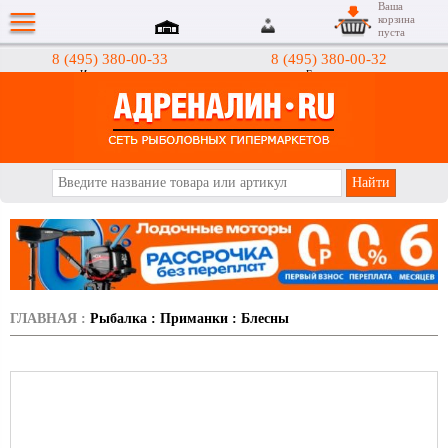
Ваша
корзина
пуста
8 (495) 380-00-33
8 (495) 380-00-32
Интернет-магазин
Гипермаркеты
АДРЕНАЛИН.RU
ГЛАВНАЯ
:
Рыбалка
:
Приманки
:
Блесны