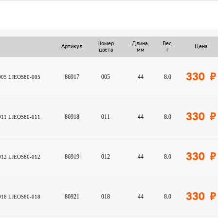
Номер
Длина,
Вес,
Артикул
Цена
цвета
мм
г
330
86917
005
44
8.0
г005 LJEOS80-005
330
86918
011
44
8.0
г011 LJEOS80-011
330
86919
012
44
8.0
г012 LJEOS80-012
330
86921
018
44
8.0
г018 LJEOS80-018