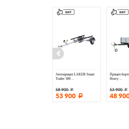
Колесо опорное МЗСА в ...
Автоприцеп LAKER Smart
Прицеп борто
Trailer 300 ...
Heavy ...
58 900
53 900
Р
Р
3 400
53 900
48 90
Р
Р