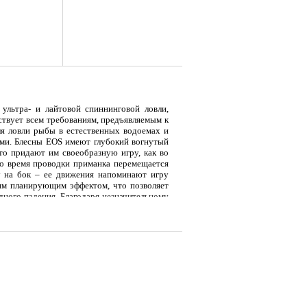
ультра- и лайтовой спиннинговой ловли,
ствует всем требованиям, предъявляемым к
ля ловли рыбы в естественных водоемах и
ами. Блесны EOS имеют глубокий вогнутый
то придают им своеобразную игру, как во
Во время проводки приманка перемещается
у на бок – ее движения напоминают игру
я
Тент LAKER с каркасом для
Тент LAKER с каркасом для
Эхол
им планирующим эффектом, что позволяет
...
...
Duo (
одного падения. Благодаря незначительному
воды. Самые маленькие размеры: 3.5 и 5 г
уются спортивными ординарными крючками.
9 700
18 200
7 
Р
Р
ких местах, они комплектуются тройниками.
олавль и окунь. Блесны EOS оснащены
рой.