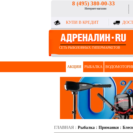
8 (495) 380-00-33
Интернет-магазин
КУПИ В КРЕДИТ
ДОСТ
СЕТЬ РЫБОЛОВНЫХ ГИПЕРМАРКЕТОВ
АКЦИИ
РЫБАЛКА
ВОДОМОТОРИ
ГЛАВНАЯ
:
Рыбалка
:
Приманки
:
Блес