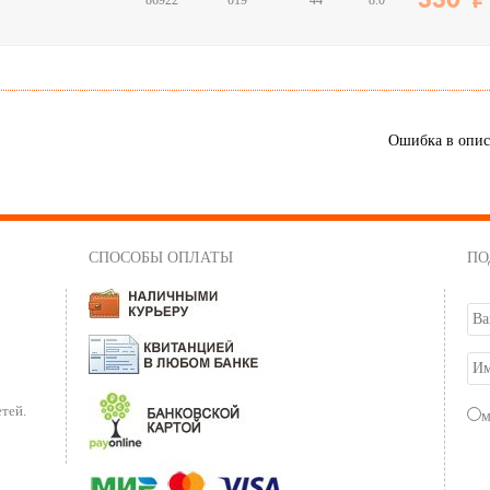
330
86922
019
44
8.0
Ошибка в опи
СПОСОБЫ ОПЛАТЫ
ПО
тей.