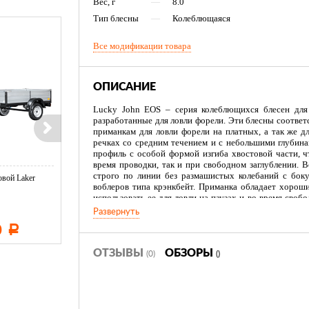
Вес, г
—
8.0
Тип блесны
—
Колеблющаяся
Все модификации товара
ОПИСАНИЕ
Lucky John EOS – серия колеблющихся блесен для 
разработанные для ловли форели. Эти блесны соответ
приманкам для ловли форели на платных, а так же д
речках со средним течением и с небольшими глубин
профиль с особой формой изгиба хвостовой части, ч
время проводки, так и при свободном заглублении. 
строго по линии без размашистых колебаний с бок
вой Laker
Тент LAKER с каркасом для
Тент LAKER с каркасом дл
воблеров типа крэнкбейт. Приманка обладает хорош
...
...
использовать ее для ловли на паузах и во время своб
весу, провести блесну можно по самой поверхности 
Развернуть
рассчитаны для ловли на мелководье, они комплект
0
11 600
19 500
Р
Р
Р
Блесны весом 8 г отлично подходят для ловли в глубо
На приманку с успехом ловится жерех, щука, г
высококачественными японскими крючками и фурниту
ОТЗЫВЫ
ОБЗОРЫ
(0)
()