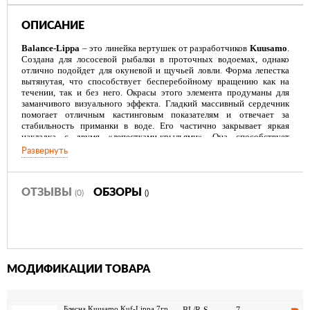
ОПИСАНИЕ
Balance-Lippa
– это линейка вертушек от разработчиков
Kuusamo
.
Создана для лососевой рыбалки в проточных водоемах, однако
отлично подойдет для окуневой и щучьей ловли. Форма лепестка
вытянутая, что способствует бесперебойному вращению как на
течении, так и без него. Окрасы этого элемента продуманы для
заманчивого визуального эффекта. Гладкий массивный сердечник
помогает отличным кастинговым показателям и отвечает за
стабильность приманки в воде. Его частично закрывает яркая
накладка с двумя «лепестками-крыльями». Она способствует
оригинальному шумовому эффекту при проводке. Благодаря
Развернуть
колебаниям этих деталей, приманка при анимации получает
большее сходство с живым кормовым объектом, личинкой.
ОТЗЫВЫ
ОБЗОРЫ
(0)
()
МОДИФИКАЦИИ ТОВАРА
Блесна Kuusamo Kuf-Lippa 7гр.