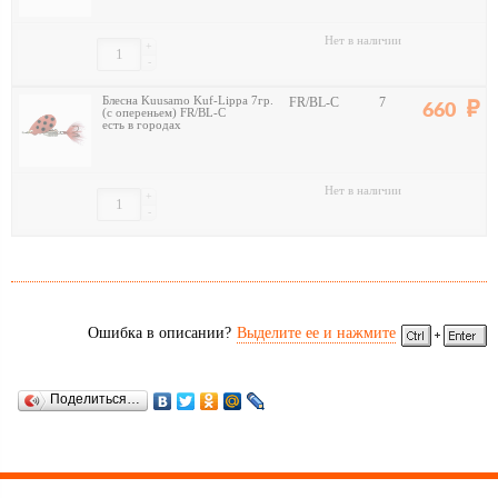
Нет в наличии
+
-
Блесна Kuusamo Kuf-Lippa 7гр.
FR/BL-C
7
660
(с опереньем) FR/BL-C
есть в городах
Нет в наличии
+
-
Ошибка в описании?
Выделите ее и нажмите
Поделиться…