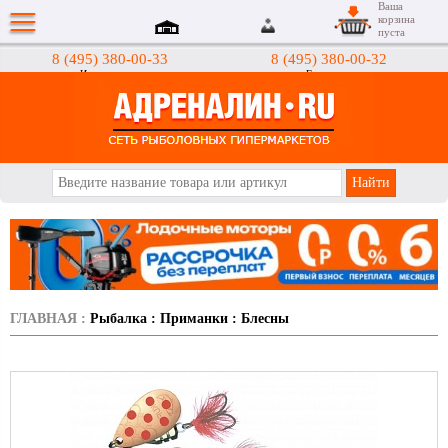
Ваша
корзина
пуста
8 (495) 380-00-33
8 (495) 380-00-32
Интернет-магазин
Гипермаркеты
АДРЕНАЛИН.RU
ГЛАВНАЯ
:
Рыбалка
:
Приманки
:
Блесны