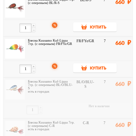
BL/R-S
7
660
(с опереньем) BL/R-S
%
+
КУПИТЬ
-
Блесна Kuusamo Kuf-Lippa
FR/FYe/GR
7
660
7гр. (с опереньем) FR/FYe/GR
%
+
КУПИТЬ
-
Блесна Kuusamo Kuf-Lippa
BL/O/BLU-
7
660
7гр. (с опереньем) BL/O/BLU-
S
S
есть в городах
Нет в наличии
+
-
Блесна Kuusamo Kuf-Lippa 7гр.
C-R
7
660
(с опереньем) C-R
есть в городах