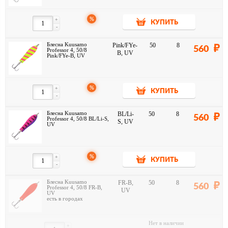
%
+
КУПИТЬ
-
Блесна Kuusamo
Pink/FYe-
50
8
560
Professor 4, 50/8
B, UV
Pink/FYe-B, UV
%
+
КУПИТЬ
-
Блесна Kuusamo
BL/Li-
50
8
560
Professor 4, 50/8 BL/Li-S,
S, UV
UV
%
+
КУПИТЬ
-
Блесна Kuusamo
FR-B,
50
8
560
Professor 4, 50/8 FR-B,
UV
UV
есть в городах
Нет в наличии
+