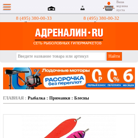
Ваша
корзина
пуста
8 (495) 380-00-33
8 (495) 380-00-32
Интернет-магазин
Гипермаркеты
АДРЕНАЛИН.RU
ГЛАВНАЯ
:
Рыбалка
:
Приманки
:
Блесны