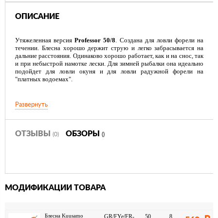
ОПИСАНИЕ
Утяжеленная версия
Professor 50/8
. Создана для ловли форели на
течении. Блесна хорошо держит струю и легко забрасывается на
дальние расстояния. Одинаково хорошо работает, как и на снос, так
и при небыстрой намотке лески. Для зимней рыбалки она идеально
подойдет для ловли окуня и для ловли радужной форели на
"платных водоемах".
Развернуть
ОТЗЫВЫ
ОБЗОРЫ
(0)
()
МОДИФИКАЦИИ ТОВАРА
Блесна Kuusamo
GR/FYe/FR-
50
8