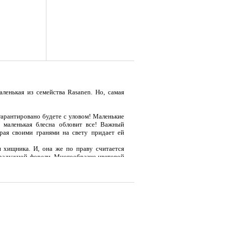
ленькая из семейства Rasanen. Но, самая
 гарантировано будете с уловом! Маленькие
а маленькая блесна обловит все! Важный
я
Тент LAKER с каркасом для
Тент LAKER с каркасом для
Эхол
грая своими гранями на свету придает ей
...
...
Duo (
 хищника. И, она же по праву считается
радужной форели. Многообразие цветовой
 только для рыболова.
9 700
18 200
7 
Р
Р