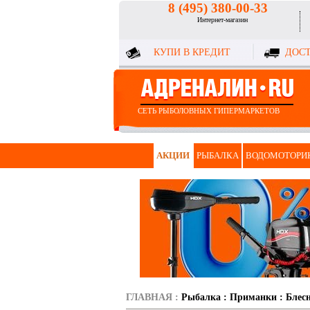
8 (495) 380-00-33
Интернет-магазин
КУПИ В КРЕДИТ
ДОСТ
СЕТЬ РЫБОЛОВНЫХ ГИПЕРМАРКЕТОВ
АКЦИИ
РЫБАЛКА
ВОДОМОТОРИ
ГЛАВНАЯ
:
Рыбалка
:
Приманки
:
Блес