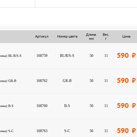
Длина,
Вес,
Артикул
Номер цвета
Цена
мм
г
590
168759
BL/R/S-S
50
11
инка) BL/R/S-S
590
168762
GR-B
50
11
инка) GR-B
590
168760
B-S
50
11
инка) B-S
590
168763
S-C
50
11
инка) S-C