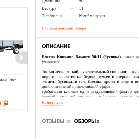
Длина, мм
—
50
Вес (гр)
—
11
Тип блесны
—
Колеблющаяся
Все модификации товара
ОПИСАНИЕ
Блесна Kuusamo Rasanen 50/11 (бусинка)
самая ма
уловистая!
Тонкая леска, легкий, чувствительный спиннинг, и вы
пороги, перекатистые берега ручьев и озерцов, эт
вой Laker
Тент LAKER с каркасом для
Тент LAKER с каркасом дл
элемент бусинка, в теле блесны, дрожа в воде и и
...
...
дополнительный привлекающий эффект,
срабатывая как еще один раздражающий фактор для
лучшей приманкой при отвесном блеснении кумжи и 
гаммы позволит подобрать оттенок на любой вкус и не
0
11 600
19 500
Развернуть
Р
Р
Р
ОТЗЫВЫ
ОБЗОРЫ
(0)
()