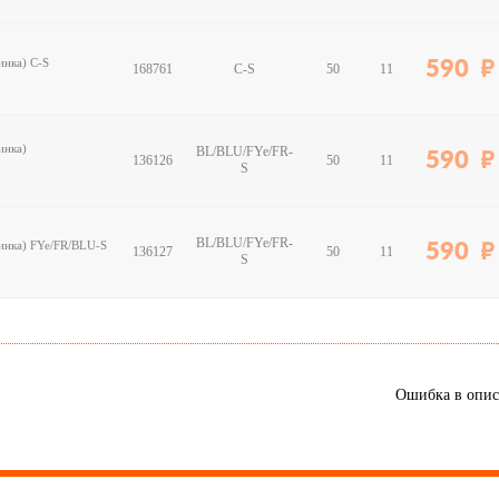
инка) C-S
590
168761
C-S
50
11
инка)
BL/BLU/FYe/FR-
590
136126
50
11
S
BL/BLU/FYe/FR-
инка) FYe/FR/BLU-S
590
136127
50
11
S
Ошибка в опи