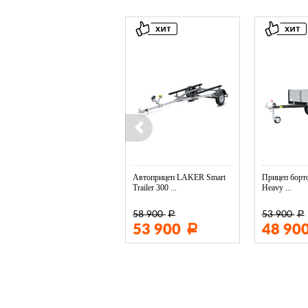
Колесо опорное МЗСА в ...
Автоприцеп LAKER Smart
Прицеп борто
Trailer 300 ...
Heavy ...
58 900
53 900
Р
Р
3 400
53 900
48 90
Р
Р