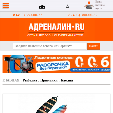
Ваша
корзина
пуста
8 (495) 380-00-33
8 (495) 380-00-32
Интернет-магазин
Гипермаркеты
АДРЕНАЛИН.RU
ГЛАВНАЯ
:
Рыбалка
:
Приманки
:
Блесны