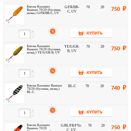
Блесна Kuusamo
G/FR/BR-
70
20
750
Rasanen 70/20 (бусинка,
C, UV
незац.) G/FR/BR-C, UV
%
+
КУПИТЬ
-
Блесна Kuusamo
YE/G/GR-
70
20
750
Rasanen 70/20 (бусинка,
B, UV
незац.) YE/G/GR-B, UV
%
+
КУПИТЬ
-
Блесна Kuusamo Rasanen
BL-C
70
20
740
70/20 (бусинка, незац.)
BL-C
%
+
КУПИТЬ
-
Блесна Kuusamo
G/BL/FR/FYe-
70
20
750
Rasanen 70/20
C, UV