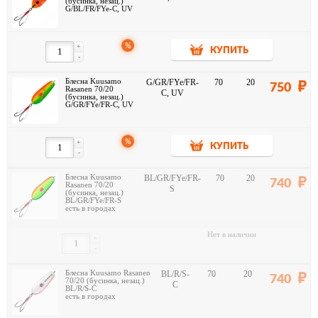
(бусинка, незац.)
G/BL/FR/FYe-C, UV
%
+
КУПИТЬ
-
Блесна Kuusamo
G/GR/FYe/FR-
70
20
750
Rasanen 70/20
C, UV
(бусинка, незац.)
G/GR/FYe/FR-C, UV
%
+
КУПИТЬ
-
Блесна Kuusamo
BL/GR/FYe/FR-
70
20
740
Rasanen 70/20
S
(бусинка, незац.)
BL/GR/FYe/FR-S
есть в городах
Нет в наличии
+
-
Блесна Kuusamo Rasanen
BL/R/S-
70
20
740
70/20 (бусинка, незац.)
C
BL/R/S-C
есть в городах