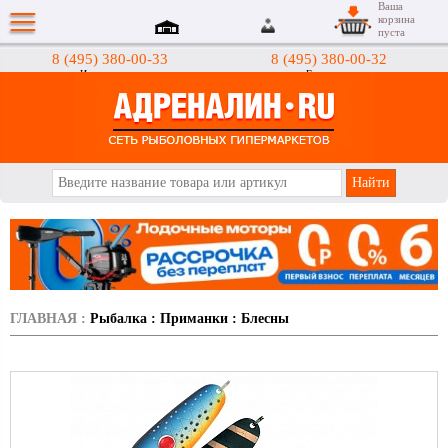
Ваша
корзина
пуста
8 (495) 380-00-33
8 (495) 380-00-32
Интернет-магазин
Гипермаркеты
АДРЕНАЛИН.RU
ГЛАВНАЯ
:
Рыбалка
:
Приманки
:
Блесны