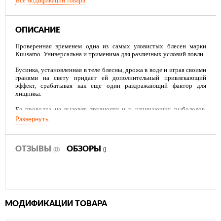
Все модификации товара
ОПИСАНИЕ
Проверенная временем одна из самых уловистых блесен марки
Kuusamo. Универсальна и применима для различных условий ловли.
Бусинка, установленная в теле блесны, дрожа в воде и играя своими
гранями на свету придает ей дополнительный привлекающий
эффект, срабатывая как еще один раздражающий фактор для
хищника.
Ее проводка не вызовет трудности и у начинающих рыбололов.
Даже простая равномерная проводка с различной скоростью не
Развернуть
оставит вас без удачного улова!
ОТЗЫВЫ
ОБЗОРЫ
(0)
()
МОДИФИКАЦИИ ТОВАРА