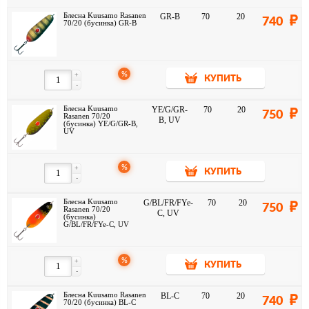
Блесна Kuusamo Rasanen
GR-B
70
20
740
70/20 (бусинка) GR-B
%
+
КУПИТЬ
-
Блесна Kuusamo
YE/G/GR-
70
20
750
Rasanen 70/20
B, UV
(бусинка) YE/G/GR-B,
UV
%
+
КУПИТЬ
-
Блесна Kuusamo
G/BL/FR/FYe-
70
20
750
Rasanen 70/20
C, UV
(бусинка)
G/BL/FR/FYe-C, UV
%
+
КУПИТЬ
-
Блесна Kuusamo Rasanen
BL-C
70
20
740
70/20 (бусинка) BL-C