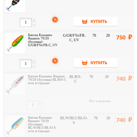
%
+
КУПИТЬ
-
Блесна Kuusamo
G/GR/FYe/FR-
70
20
750
Rasanen 70/20
C, UV
(бусинка)
G/GR/FYe/FR-C, UV
%
+
КУПИТЬ
-
Блесна Kuusamo Rasanen
BL/R/S-
70
20
740
70/20 (бусинка) BL/R/S-C
C
есть в городах
Нет в наличии
+
-
Блесна Kuusamo
BL/W/BLU/BL/O-
70
20
740
Rasanen 70/20
S
(бусинка)
BL/W/BLU/BL/O-S
есть в городах