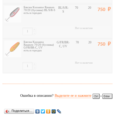
Блесна Kuusamo Rasanen
BL/S/R-
70
20
750
70/20 (бусинка) BL/S/R-S
S
есть в городах
Нет в наличии
+
-
Блесна Kuusamo
G/FR/BR-
70
20
750
Rasanen 70/20 (бусинка)
C, UV
G/FR/BR-C, UV
есть в городах
Нет в наличии
+
-
Ошибка в описании?
Выделите ее и нажмите
Поделиться…