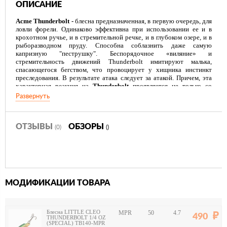
ОПИСАНИЕ
Acme Thunderbolt -
блесна предназначенная, в первую очередь, для
ловли форели. Одинаково эффективна при использовании ее и в
крохотном ручье, и в стремительной речке, и в глубоком озере, и в
рыборазводном пруду. Способна соблазнить даже самую
капризную "пеструшку". Беспорядочное «виляние» и
стремительность движений Thunderbolt имитируют малька,
спасающегося бегством, что провоцирует у хищника инстинкт
преследования. В результате атака следует за атакой. Причем, эта
характерная реакция на
Thunderbolt
проявляется не только со
стороны форели, но и со стороны других пресноводных хищников.
Развернуть
ОТЗЫВЫ
ОБЗОРЫ
(0)
()
МОДИФИКАЦИИ ТОВАРА
Блесна LITTLE CLEO
MPR
50
4.7
490
THUNDERBOLT 1/4 OZ
(SPECIAL) TB140-MPR