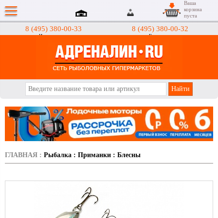
Ваша
корзина
пуста
8 (495) 380-00-33
8 (495) 380-00-32
Интернет-магазин
Гипермаркеты
АДРЕНАЛИН.RU
ГЛАВНАЯ
:
Рыбалка
:
Приманки
:
Блесны