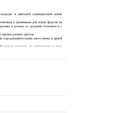
льтрала- и лайтовой спиннинговой ловли
вляемым к приманкам для ловли форели на
одоемах и речках со средним течением и с
 эмалью разных цветов.
и аэродинамическими качествами и яркой
 большую площадь по отношению к весу
енной равномерной проводке, тем самым
 Быстрая проводка или сильная струя могут
я
Тент LAKER с каркасом для
Тент LAKER с каркасом для
Эхол
...
...
Duo (
9 700
18 200
7 
Р
Р