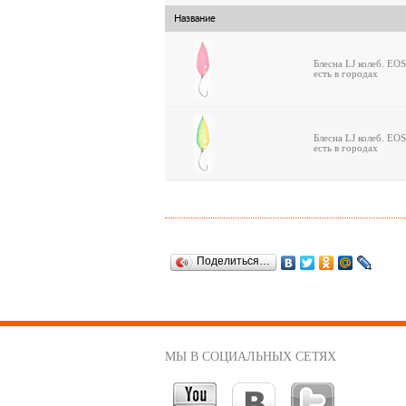
Название
Блесна LJ колеб. EO
есть в городах
Блесна LJ колеб. EO
есть в городах
Поделиться…
МЫ В СОЦИАЛЬНЫХ СЕТЯХ