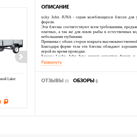
ОПИСАНИЕ
ucky John JUNA - серия колеблющихся блесен для у
форели.
Эти блесны соответствуют всем требованиям, предъя
платных, а так же для ловли рыбы в естественных в
небольшими глубинами.
Приманка с обоих сторон покрыта высококачественной
Благодаря форме тела эти блесны обладают хорошим
игрой во время проводки.
Блесны Lucky John Juna имеют округлую форму и
приманки, что позволяет использовать её на медл
Развернуть
привлекая даже пассивного хищника.
Блесну предпочтительно использовать в стоячей воде.
сбить блесну в штопор.
вой Laker
Тент LAKER с каркасом для
Тент LAKER с каркасом дл
Безбородый крючок.
ОТЗЫВЫ
ОБЗОРЫ
(0)
()
...
...
0
11 600
19 500
Р
Р
Р