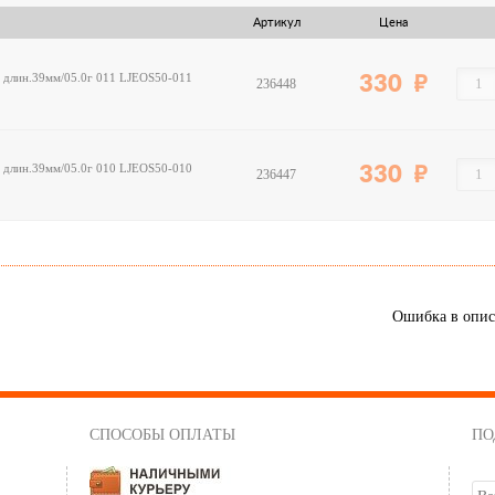
Артикул
Цена
S длин.39мм/05.0г 011 LJEOS50-011
330
236448
S длин.39мм/05.0г 010 LJEOS50-010
330
236447
Ошибка в опи
СПОСОБЫ ОПЛАТЫ
ПО