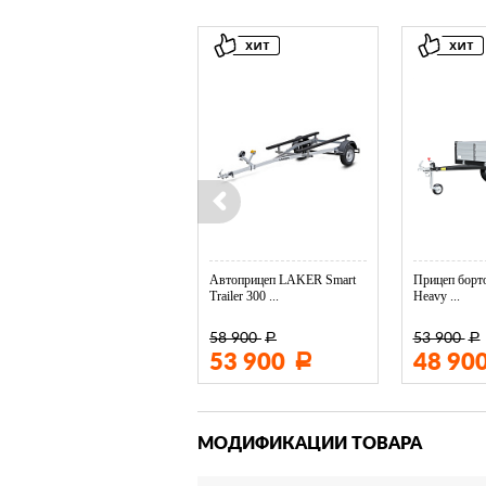
Колесо опорное МЗСА в ...
Автоприцеп LAKER Smart
Прицеп борто
Trailer 300 ...
Heavy ...
58 900
53 900
Р
Р
3 400
53 900
48 90
Р
Р
МОДИФИКАЦИИ ТОВАРА