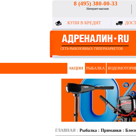
8 (495) 380-00-33
Интернет-магазин
КУПИ В КРЕДИТ
ДОСТ
СЕТЬ РЫБОЛОВНЫХ ГИПЕРМАРКЕТОВ
АКЦИИ
РЫБАЛКА
ВОДОМОТОРИ
ГЛАВНАЯ
:
Рыбалка
:
Приманки
:
Блес