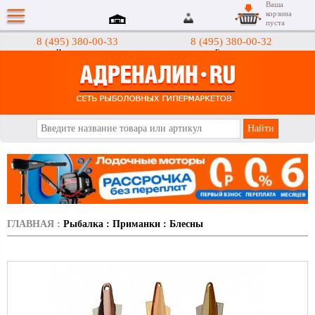
Ваша
корзина
пуста
8 (495) 380-00-33
8 (495) 380-00-32
Интернет-магазин
Гипермаркеты
АДРЕНАЛИН.RU
ГЛАВНАЯ
:
Рыбалка
:
Приманки
:
Блесны