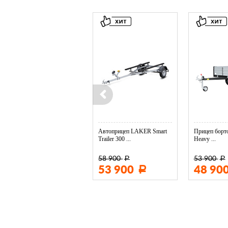
Колесо опорное МЗСА в ...
Автоприцеп LAKER Smart
Прицеп борто
Trailer 300 ...
Heavy ...
58 900
53 900
Р
Р
3 400
53 900
48 90
Р
Р