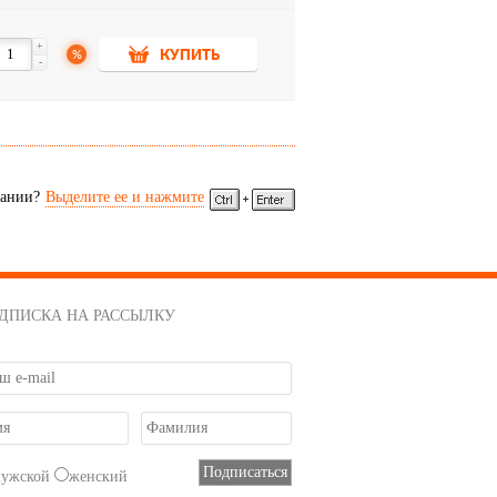
+
%
КУПИТЬ
-
сании?
Выделите ее и нажмите
ДПИСКА НА РАССЫЛКУ
мужской
женский