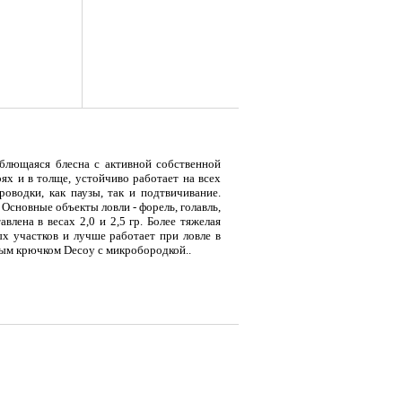
леблющаяся блесна с активной собственной
оях и в толще, устойчиво работает на всех
роводки, как паузы, так и подтвичивание.
Основные объекты ловли - форель, голавль,
влена в весах 2,0 и 2,5 гр. Более тяжелая
я
Тент LAKER с каркасом для
Тент LAKER с каркасом для
Эхол
ых участков и лучше работает при ловле в
...
...
Duo (
ным крючком Decoy с микробородкой..
9 700
18 200
7 
Р
Р