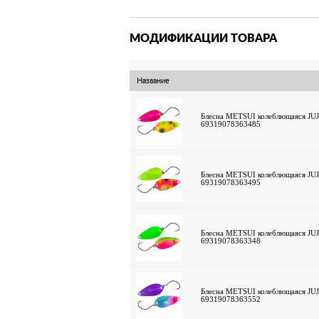
МОДИФИКАЦИИ ТОВАРА
Название
Блесна METSUI колеблющаяся JUJA
69319078363485
Блесна METSUI колеблющаяся JUJA
69319078363495
Блесна METSUI колеблющаяся JUJA
69319078363348
Блесна METSUI колеблющаяся JUJA
69319078363552