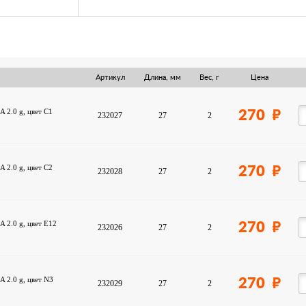
Артикул
Длина, мм
Вес, г
Цена
 2.0 g, цвет C1
270
232027
27
2
 2.0 g, цвет C2
270
232028
27
2
 2.0 g, цвет E12
270
232026
27
2
 2.0 g, цвет N3
270
232029
27
2