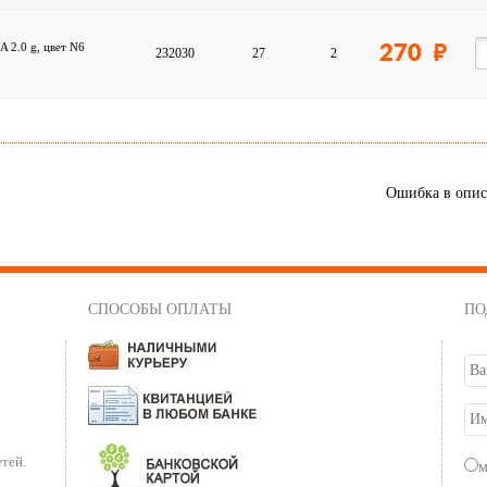
 2.0 g, цвет N6
270
232030
27
2
Ошибка в опи
СПОСОБЫ ОПЛАТЫ
ПО
тей.