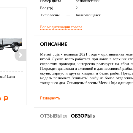
Номер цвета
—
разноцветный
Вес (гр)
—
2
Тип блесны
—
Колеблющаяся
Все модификации товара
ОПИСАНИЕ
Metsui Juja - новинка 2021 года - оригинальная ко
игрой. Лучше всего работает при ловле в верхних сл
скоростях проводки, интересно реагирует на сбои п
Подходит для ловли и активной и для пассивной рыбы. 
окунь, хариус и другая хищная и белая рыба. Предста
вой Laker
Тент LAKER с каркасом для
Тент LAKER с каркасом дл
модель позволяет "снимать" рыбу из более отдаленн
...
...
толще и со дна. Оснащены блесны Metsui Juja одинар
0
11 600
19 500
Развернуть
Р
Р
Р
ОТЗЫВЫ
ОБЗОРЫ
(0)
()