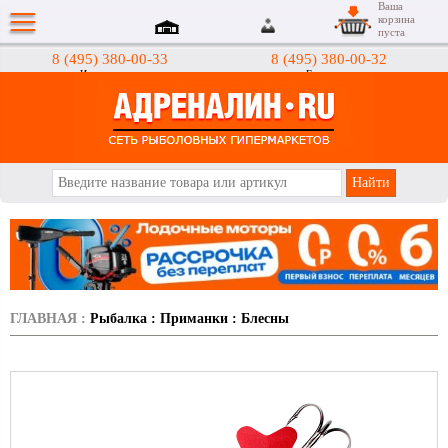
Ваша
корзина
пуста
8 (495) 380-00-33
8 (495) 380-00-32
Интернет-магазин
Гипермаркеты
АДРЕНАЛИН.RU
ГЛАВНАЯ
:
Рыбалка
:
Приманки
:
Блесны