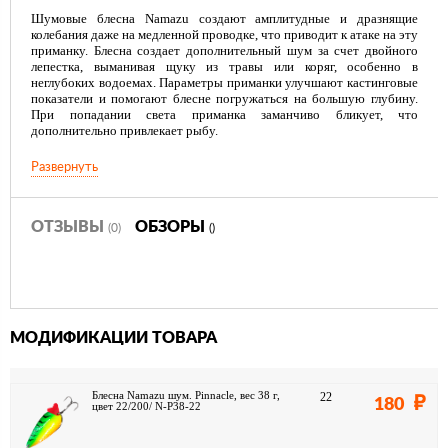
Шумовые блесна Namazu создают амплитудные и дразнящие
колебания даже на медленной проводке, что приводит к атаке на эту
приманку. Блесна создает дополнительный шум за счет двойного
лепестка, выманивая щуку из травы или коряг, особенно в
неглубоких водоемах. Параметры приманки улучшают кастинговые
показатели и помогают блесне погружаться на большую глубину.
При попадании света приманка заманчиво бликует, что
дополнительно привлекает рыбу.
Развернуть
ОТЗЫВЫ
ОБЗОРЫ
(0)
()
МОДИФИКАЦИИ ТОВАРА
Блесна Namazu шум. Pinnacle, вес 38 г,
22
180
цвет 22/200/ N-P38-22