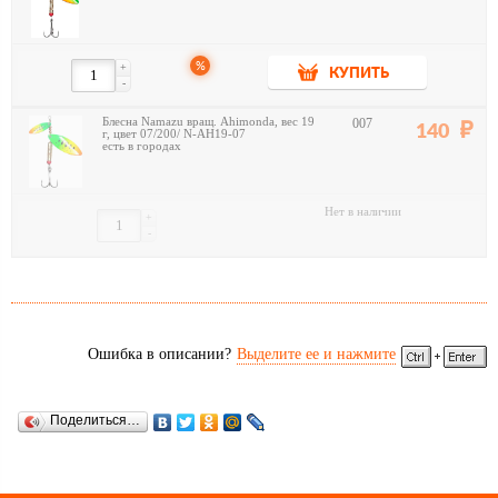
%
+
КУПИТЬ
-
Блесна Namazu вращ. Ahimonda, вес 19
007
140
г, цвет 07/200/ N-AH19-07
есть в городах
Нет в наличии
+
-
Ошибка в описании?
Выделите ее и нажмите
Поделиться…