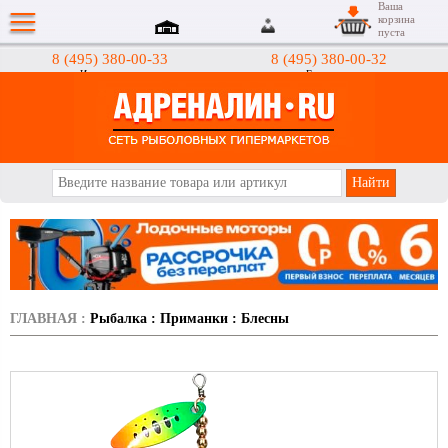
Ваша
корзина
пуста
8 (495) 380-00-33
8 (495) 380-00-32
Интернет-магазин
Гипермаркеты
АДРЕНАЛИН.RU
ГЛАВНАЯ
:
Рыбалка
:
Приманки
:
Блесны