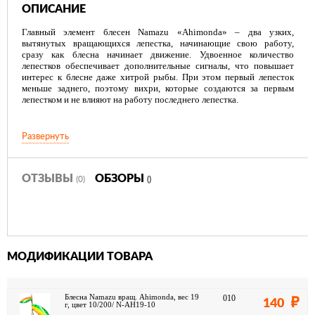
ОПИСАНИЕ
Главный элемент блесен Namazu «Ahimonda» – два узких,
вытянутых вращающихся лепестка, начинающие свою работу,
сразу как блесна начинает движение. Удвоенное количество
лепестков обеспечивает дополнительные сигналы, что повышает
интерес к блесне даже хитрой рыбы. При этом первый лепесток
меньше заднего, поэтому вихри, которые создаются за первым
лепестком и не влияют на работу последнего лепестка.
Развернуть
ОТЗЫВЫ
ОБЗОРЫ
(0)
()
МОДИФИКАЦИИ ТОВАРА
Блесна Namazu вращ. Ahimonda, вес 19
010
140
г, цвет 10/200/ N-AH19-10